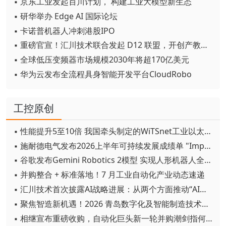
▪ 京东工业发起百川计划， 构建工业大模型新生态
▪ 研华举办 Edge AI 国际论坛
▪ 卡诺普机器人冲刺港股IPO
▪ 重磅官宣！汇川技术联合发起 D12 联盟，开创产教融合新范式
▪ 全球低压变频器市场规模2030年将超170亿美元
▪ 华为云发布全流程具身智能开发平台CloudRobo
工控原创
▪ 性能提升5至10倍 我国牵头制定的WiTSnet工业以太网国际标准正式发布
▪ 施耐德电气发布2026上半年可持续发展成绩单 "Impact 2030"路线图开局稳健
▪ 谷歌发布Gemini Robotics 2模型 实现人形机器人全身智能控制突破
▪ 并购整合 + 标准落地！7 月工业自动化产业动态速递
▪ 汇川技术首次披露AI战略进展：从两个方面推动“AI业务化”落地
▪ 聚焦智造新机遇！2026 青岛数字化及智能制造技术论坛圆满落幕
▪ 相继宣布重磅收购，自动化巨头新一轮并购潮剑指何方？