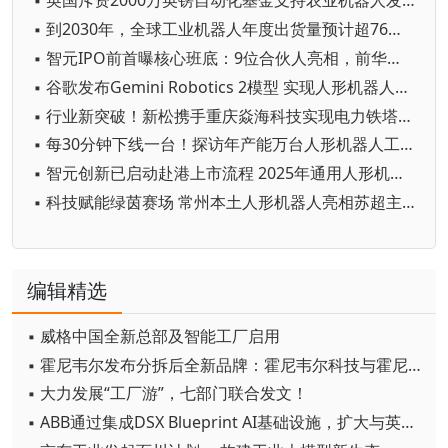
▪ 英国斥资2000万英镑自动化基金支持农业机器人发展
▪ 到2030年，全球工业机器人年度出货量预计超76万台
▪ 智元IPO前首曝核心班底：9位合伙人亮相，前华为谷歌腾讯高管集结
▪ 谷歌发布Gemini Robotics 2模型 实现人形机器人全身智能控制突破
▪ 行业新突破！新松携手重庆焱海科技实现电力铁塔塔脚等级焊缝智能焊接
▪ 每30分钟下线一台！探访年产能万台人形机器人工厂
▪ 智元创新已启动赴港上市流程 2025年通用人形机器人出货量超5100台
▪ 科技赋能绿茵赛场 常州本土人形机器人亮相苏超主场
编辑精选
▪ 威格中国全新总部及智能工厂启用
▪ 霍尼韦尔发布分拆后全新品牌：霍尼韦尔科技与霍尼韦尔航空航天
▪ 大力发展“工厂游”，七部门联合发文！
▪ ABB通过集成DSX Blueprint AI基础设施，扩大与英伟达的合作