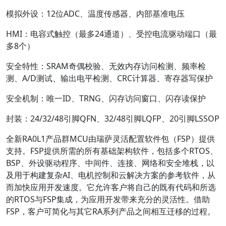
模拟外设：12位ADC、温度传感器、内部基准电压
HMI：电容式触控（最多24通道）、受控电流驱动端口（最
多8个）
安全特性：SRAM奇偶校验、无效内存访问检测、频率检
测、A/D测试、输出电平检测、CRC计算器、寄存器写保护
安全机制：唯一ID、TRNG、闪存访问窗口、闪存读保护
封装：24/32/48引脚QFN、32/48引脚LQFP、20引脚LSSOP
全新RA0L1产品群MCU由瑞萨灵活配置软件包（FSP）提供
支持。FSP提供所需的所有基础架构软件，包括多个RTOS、
BSP、外设驱动程序、中间件、连接、网络和安全堆栈，以
及用于构建复杂AI、电机控制和云解决方案的参考软件，从
而加快应用开发速度。它允许客户将自己的既有代码和所选
的RTOS与FSP集成，为应用开发带来充分的灵活性。借助
FSP，客户可简化与其它RA系列产品之间相互迁移的过程。