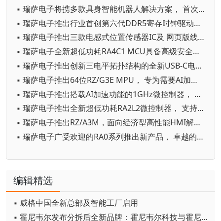
▪ 瑞萨电子将携多款具身智能机器人解决方案， 首次亮相2026中国具身智能机器人产业大会
▪ 瑞萨电子推出行业首创第六代DDR5寄存时钟驱动器，以9600MT/s的传输速率树立AI服务器性能新标杆
▪ 瑞萨电子推出三款电感式位置传感器IC及 网页版线圈设计工具，拓展工业传感产品组合
▪ 瑞萨电子全新超低功耗RA4C1 MCU具备高级安全性和专用外设集，是表计应用及其他应用的理想选择
▪ 瑞萨电子推出创新三电平拓扑结构的全新USB-C电源解决方案， 在提升性能的同时缩小系统尺寸
▪ 瑞萨电子推出64位RZ/G3E MPU， 专为需要AI加速和边缘计算的高性能HMI系统设计
▪ 瑞萨电子推出搭载AI加速功能的1GHz微控制器， 树立MCU性能新标杆
▪ 瑞萨电子推出全新超低功耗RA2L2微控制器， 支持USB-C Rev. 2.4标准
▪ 瑞萨电子推出RZ/A3M，面向经济型高性能HMI解决方案 扩展RZ/A MPU产品线
▪ 瑞萨电子广受欢迎的RA0系列推出新产品， 卓越的功耗、更宽的温度范围
编辑精选
▪ 威格中国全新总部及智能工厂启用
▪ 霍尼韦尔发布分拆后全新品牌：霍尼韦尔科技与霍尼韦尔航空航天