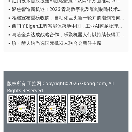
▪ 汇川技术首次披露AI战略进展：从两个方面推动“AI业务化”落地
▪ 聚焦智造新机遇！2026 青岛数字化及智能制造技术论坛圆满落幕
▪ 相继宣布重磅收购，自动化巨头新一轮并购潮剑指何方？
▪ 西门子Eigen工程智能体落地中国，工业AI跨越物理世界“确定性”拐点
▪ 与哈金森达成战略合作，乐聚机器人何以持续获得工业巨头青睐？
▪ 珍・赫夫纳当选国际机器人联合会新任主席
版权所有 工控网 Copyright©2026 Gkong.com, All
Rights Reserved