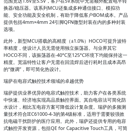
范围宽达1.6V至5.5V，客户在5V系统中无需额外配置电平转
换器/稳压器。该系列MCU还集成多种通信接口、模拟功
能、安全功能及安全机制，有助于降低客户BOM成本。产品
提供包括4mm×4mm 24引脚QFN微型封装在内的多种封装
选项。
此外，新型MCU搭载的高精度（±1.0%）HOCO可提升波特
率精度，使设计人员无需使用独立振荡器。与业界其它
HOCO不同，该振荡器在-40°C至125°C环境下均能保持这一
精度。宽温特性让客户无需在回流焊后进行耗时且成本高昂
的“微调”，即可简化热设计。
瑞萨在电容式触控技术领域的卓越优势
瑞萨提供业界优异的电容式触控技术，助力客户在各类系统
中快速、经济地实现高品质触控界面。其自电容法可简化防
水设计，相比互电容方案可降低设计复杂度。瑞萨的多频测
量技术符合IEC61000-4-3的第4级标准，适用于需要较强效
抗电磁干扰防护的医疗应用。此外，瑞萨还提供专用的电容
式触控开发资源，包括QE for Capacitive Touch工具，可简