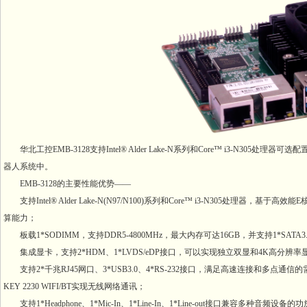
华北工控EMB-3128支持Intel® Alder Lake-N系列和Core™ i3-N
器人系统中。
EMB-3128的主要性能优势——
支持Intel® Alder Lake-N(N97/N100)系列和Core™ i3-N305处理
算能力；
板载1*SODIMM，支持DDR5-4800MHz，最大内存可达16GB，并支持1*SATA3.0
集成显卡，支持2*HDM、1*LVDS/eDP接口，可以实现独立双显和4K高分辨率
支持2*千兆RJ45网口、3*USB3.0、4*RS-232接口，满足高速连接和多点通信的需要
KEY 2230 WIFI/BT实现无线网络通讯；
支持1*Headphone、1*Mic-In、1*Line-In、1*Line-out接口兼容多种