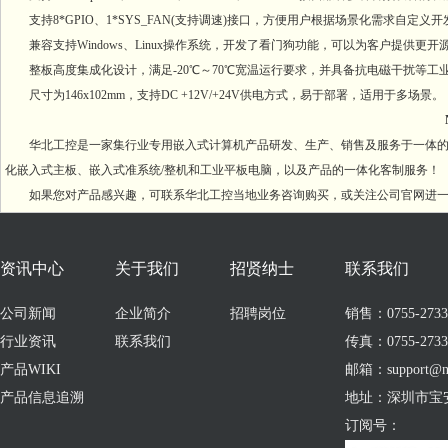
支持8*GPIO、1*SYS_FAN(支持调速)接口，方便用户根据场景化需求自定义
兼容支持Windows、Linux操作系统，开发了看门狗功能，可以为客户提供更
整板高度集成化设计，满足-20℃～70℃宽温运行要求，并具备抗电磁干扰等工
尺寸为146x102mm，支持DC +12V/+24V供电方式，易于部署，适用于多场景。
N
华北工控是一家集行业专用嵌入式计算机产品研发、生产、销售及服务于一体的国家
化嵌入式主板、嵌入式准系统/整机和工业平板电脑，以及产品的一体化客制服务！
如果您对产品感兴趣，可联系华北工控当地业务咨询购买，或关注公司官网进一
资讯中心
关于我们
招贤纳士
联系我们
公司新闻
企业简介
招聘岗位
销售：0755-273309
行业资讯
联系我们
传真：0755-2733
产品WIKI
邮箱：support@no
产品信息追溯
地址：深圳市宝
订阅号：