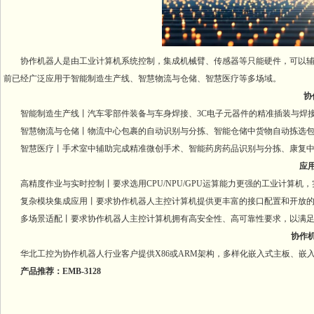
协作机器人是由工业计算机系统控制，集成机械臂、传感器等只能硬件，可以辅助
前已经广泛应用于智能制造生产线、智慧物流与仓储、智慧医疗等多场域。
协作
智能制造生产线丨汽车零部件装备与车身焊接、3C电子元器件的精准插装与焊接
智慧物流与仓储丨物流中心包裹的自动识别与分拣、智能仓储中货物自动拣选包
智慧医疗丨手术室中辅助完成精准微创手术、智能药房药品识别与分拣、康复中
应用
高精度作业与实时控制丨要求选用CPU/NPU/GPU运算能力更强的工业计算机
复杂模块集成应用丨要求协作机器人主控计算机提供更丰富的接口配置和开放的
多场景适配丨要求协作机器人主控计算机拥有高安全性、高可靠性要求，以满足智造
协作机
华北工控为协作机器人行业客户提供X86或ARM架构，多样化嵌入式主板、嵌入
产品推荐：EMB-3128