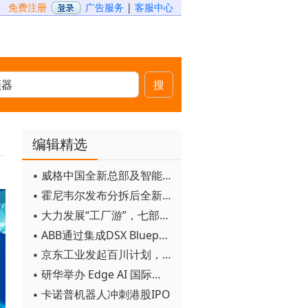
免费注册
广告服务
|
客服中心
搜
编辑精选
▪ 威格中国全新总部及智能工厂启用
▪ 霍尼韦尔发布分拆后全新品牌：霍尼韦尔科技与霍尼韦尔航空航天
▪ 大力发展“工厂游”，七部门联合发文！
▪ ABB通过集成DSX Blueprint AI基础设施，扩大与英伟达的合作
▪ 京东工业发起百川计划， 构建工业大模型新生态
▪ 研华举办 Edge AI 国际论坛
▪ 卡诺普机器人冲刺港股IPO