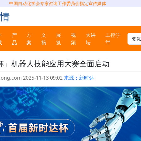
中国自动化学会专家咨询工作委员会指定宣传媒体
情
下
产
方
文
展
视
大讲
工控学
载
品
案
摘
览
频
坛
堂
杯」机器人技能应用大赛全面启动
kong.com 2025-11-13 09:02
来源：新时达