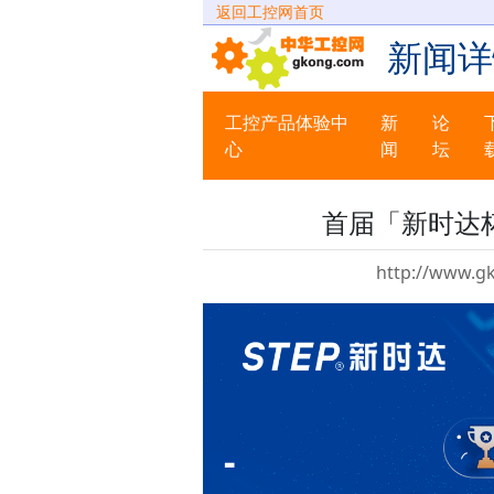
返回工控网首页
新闻详
工控产品体验中
新
论
心
闻
坛
首届「新时达
http://www.g