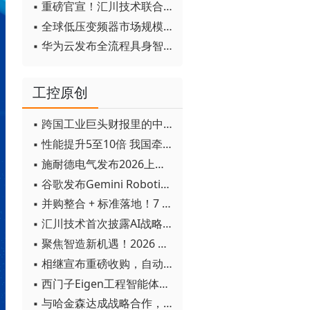
▪ 重磅官宣！汇川技术联合发起 D12 联盟，开创产教融合新范式
▪ 全球低压变频器市场规模2030年将超170亿美元
▪ 华为云发布全流程具身智能开发平台CloudRobo
工控原创
▪ 跨国工业巨头财报里的中国成绩单
▪ 性能提升5至10倍 我国牵头制定的WiTSnet工业以太网国际标准正式发布
▪ 施耐德电气发布2026上半年可持续发展成绩单 "Impact 2030"路线图开局稳健
▪ 谷歌发布Gemini Robotics 2模型 实现人形机器人全身智能控制突破
▪ 并购整合 + 标准落地！7 月工业自动化产业动态速递
▪ 汇川技术首次披露AI战略进展：从两个方面推动“AI业务化”落地
▪ 聚焦智造新机遇！2026 青岛数字化及智能制造技术论坛圆满落幕
▪ 相继宣布重磅收购，自动化巨头新一轮并购潮剑指何方？
▪ 西门子Eigen工程智能体落地中国，工业AI跨越物理世界“确定性”拐点
▪ 与哈金森达成战略合作，乐聚机器人何以持续获得工业巨头青睐？