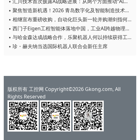
▪ 汇川技术首次披露AI战略进展：从两个方面推动“AI业务化”落地
▪ 聚焦智造新机遇！2026 青岛数字化及智能制造技术论坛圆满落幕
▪ 相继宣布重磅收购，自动化巨头新一轮并购潮剑指何方？
▪ 西门子Eigen工程智能体落地中国，工业AI跨越物理世界“确定性”拐点
▪ 与哈金森达成战略合作，乐聚机器人何以持续获得工业巨头青睐？
▪ 珍・赫夫纳当选国际机器人联合会新任主席
版权所有 工控网 Copyright©2026 Gkong.com, All
Rights Reserved