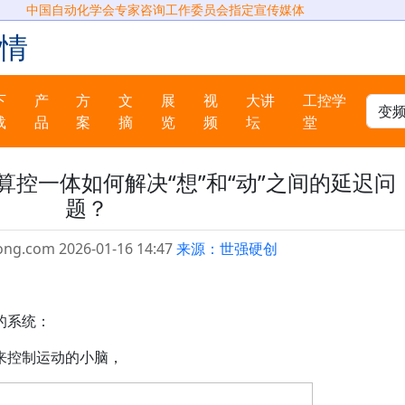
中国自动化学会专家咨询工作委员会指定宣传媒体
情
下
产
方
文
展
视
大讲
工控学
载
品
案
摘
览
频
坛
堂
控一体如何解决“想”和“动”之间的延迟问
题？
ong.com 2026-01-16 14:47
来源：世强硬创
的系统：
来控制运动的小脑，