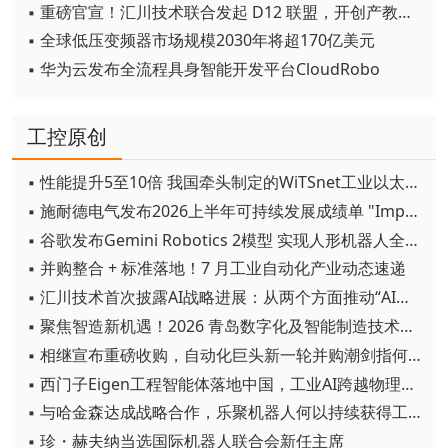
▪ 重磅官宣！汇川技术联合发起 D12 联盟，开创产教融合新范式
▪ 全球低压变频器市场规模2030年将超170亿美元
▪ 华为云发布全流程具身智能开发平台CloudRobo
工控原创
▪ 性能提升5至10倍 我国牵头制定的WiTSnet工业以太网国际标准正式发布
▪ 施耐德电气发布2026上半年可持续发展成绩单 "Impact 2030"路线图开局稳健
▪ 谷歌发布Gemini Robotics 2模型 实现人形机器人全身智能控制突破
▪ 并购整合 + 标准落地！7 月工业自动化产业动态速递
▪ 汇川技术首次披露AI战略进展：从两个方面推动“AI业务化”落地
▪ 聚焦智造新机遇！2026 青岛数字化及智能制造技术论坛圆满落幕
▪ 相继宣布重磅收购，自动化巨头新一轮并购潮剑指何方？
▪ 西门子Eigen工程智能体落地中国，工业AI跨越物理世界“确定性”拐点
▪ 与哈金森达成战略合作，乐聚机器人何以持续获得工业巨头青睐？
▪ 珍・赫夫纳当选国际机器人联合会新任主席