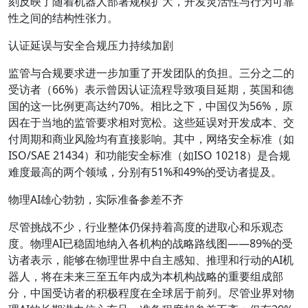
刻反映了随着机器人部署规模扩大，开发灵活性与行为可靠
性之间的结构性张力。
认证延误与安全合规压力持续加剧
监管与合规要求进一步加重了开发团队的负担。三分之二的
受访者（66%）表示曾因认证流程导致项目延期，英国和德
国的这一比例更高达约70%。相比之下，中国仅为56%，原
因在于当地的监管要求相对宽松。这些延误对开发成本、交
付周期和商业风险均有直接影响。其中，网络安全标准（如
ISO/SAE 21434）和功能安全标准（如ISO 10218）是合规
难度最高的两个领域，分别有51%和49%的受访者提及。
物理AI雄心勃勃，实际准备参差不齐
尽管挑战不少，行业整体仍保持着高度的进取心和乐观态
度。物理AI已稳固地纳入各机构的战略路线图——89%的受
访者表示，能够在物理世界中自主感知、推理和行动的AI机
器人，将在未来三至五年内成为本机构战略的重要组成部
分，中国受访者的积极程度在全球居于前列。尽管业界对物