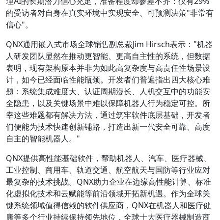
理AI的长期潜力信心充足，准备程度却参差不齐：仅有29%
的受访者对自身在真实环境中实现安全、可预测决策"非常有
信心"。
QNX通用嵌入式市场全球销售副总裁Jim Hirsch表示："机器
人研发团队显然在推动更智能、更高自主性的系统，但数据
表明，现有架构原本并非为如此高复杂度与高责任性场景设
计，如今已经面临性能瓶颈。开发者们普遍指出四大核心难
题：系统集成难度大、认证周期漫长、人机交互中的功能安
全隐患，以及关键场景中难以保障机器人行为稳定可控。所
幸这些难题都有解决方法，通过筑牢软件底层基础，开发者
们便能为技术快速创新铺路，打造出新一代安全可靠、高度
自主的智能机器人。"
QNX提供高性能基础软件，帮助机器人、汽车、医疗器械、
工业控制、商用车、轨道交通、航空航天与国防等行业应对
最复杂的技术挑战。QNX助力企业在边缘高性能计算、标准
化虚拟化技术和云赋能等前沿领域开拓新机遇。作为全球关
键系统领域值得信赖的软件供应商，QNX在机器人和医疗健
康等多个行业持续保持领先地位，全球十大医疗器械制造商