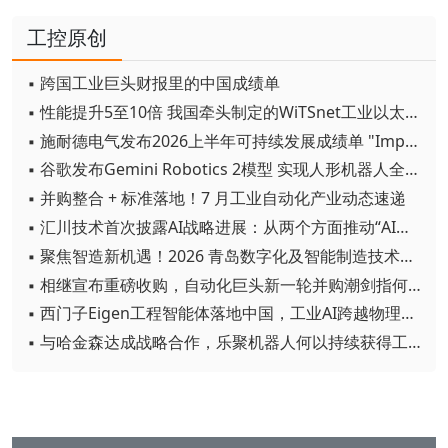
工控原创
▪ 跨国工业巨头财报里的中国成绩单
▪ 性能提升5至10倍 我国牵头制定的WiTSnet工业以太网国际标准正式发布
▪ 施耐德电气发布2026上半年可持续发展成绩单 "Impact 2030"路线图开局稳健
▪ 谷歌发布Gemini Robotics 2模型 实现人形机器人全身智能控制突破
▪ 并购整合 + 标准落地！7 月工业自动化产业动态速递
▪ 汇川技术首次披露AI战略进展：从两个方面推动“AI业务化”落地
▪ 聚焦智造新机遇！2026 青岛数字化及智能制造技术论坛圆满落幕
▪ 相继宣布重磅收购，自动化巨头新一轮并购潮剑指何方？
▪ 西门子Eigen工程智能体落地中国，工业AI跨越物理世界“确定性”拐点
▪ 与哈金森达成战略合作，乐聚机器人何以持续获得工业巨头青睐？