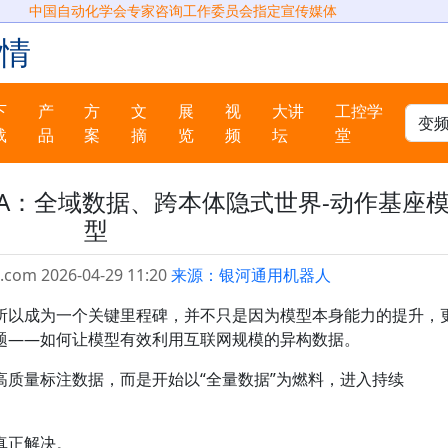
中国自动化学会专家咨询工作委员会指定宣传媒体
情
下
产
方
文
展
视
大讲
工控学
载
品
案
摘
览
频
坛
堂
DA：全域数据、跨本体隐式世界-动作基座
型
.com 2026-04-29 11:20
来源：银河通用机器人
 之所以成为一个关键里程碑，并不只是因为模型本身能力的提升，
题——如何让模型有效利用互联网规模的异构数据。
高质量标注数据，而是开始以“全量数据”为燃料，进入持续
真正解决。