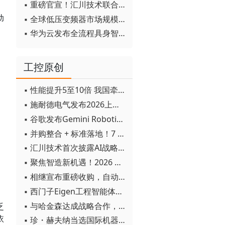
▪ 重磅官宣！汇川技术联合发起 D12 联盟，开创产教融合新范式
动
▪ 全球低压变频器市场规模2030年将超170亿美元
▪ 华为云发布全流程具身智能开发平台CloudRobo
工控原创
、
▪ 性能提升5至10倍 我国牵头制定的WiTSnet工业以太网国际标准正式发布
▪ 施耐德电气发布2026上半年可持续发展成绩单 "Impact 2030"路线图开局稳健
▪ 谷歌发布Gemini Robotics 2模型 实现人形机器人全身智能控制突破
▪ 并购整合 + 标准落地！7 月工业自动化产业动态速递
▪ 汇川技术首次披露AI战略进展：从两个方面推动“AI业务化”落地
▪ 聚焦智造新机遇！2026 青岛数字化及智能制造技术论坛圆满落幕
▪ 相继宣布重磅收购，自动化巨头新一轮并购潮剑指何方？
▪ 西门子Eigen工程智能体落地中国，工业AI跨越物理世界“确定性”拐点
▪ 与哈金森达成战略合作，乐聚机器人何以持续获得工业巨头青睐？
乏
依
▪ 珍・赫夫纳当选国际机器人联合会新任主席