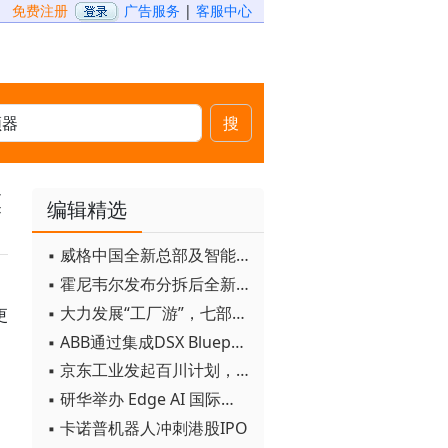
免费注册
广告服务
|
客服中心
搜
模
编辑精选
▪ 威格中国全新总部及智能工厂启用
▪ 霍尼韦尔发布分拆后全新品牌：霍尼韦尔科技与霍尼韦尔航空航天
▪ 大力发展“工厂游”，七部门联合发文！
更
▪ ABB通过集成DSX Blueprint AI基础设施，扩大与英伟达的合作
▪ 京东工业发起百川计划， 构建工业大模型新生态
▪ 研华举办 Edge AI 国际论坛
▪ 卡诺普机器人冲刺港股IPO