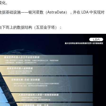
模化。
础设施——银河星数（AstraData），并在 LDA 中实现对
自下而上的数据结构（五层金字塔）：