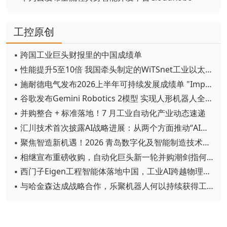
工控原创
▪ 跨国工业巨头财报里的中国成绩单
▪ 性能提升5至10倍 我国牵头制定的WiTSnet工业以太网国际标准正式发布
▪ 施耐德电气发布2026上半年可持续发展成绩单 "Impact 2030"路线图开局稳健
▪ 谷歌发布Gemini Robotics 2模型 实现人形机器人全身智能控制突破
▪ 并购整合 + 标准落地！7 月工业自动化产业动态速递
▪ 汇川技术首次披露AI战略进展：从两个方面推动“AI业务化”落地
▪ 聚焦智造新机遇！2026 青岛数字化及智能制造技术论坛圆满落幕
▪ 相继宣布重磅收购，自动化巨头新一轮并购潮剑指何方？
▪ 西门子Eigen工程智能体落地中国，工业AI跨越物理世界“确定性”拐点
▪ 与哈金森达成战略合作，乐聚机器人何以持续获得工业巨头青睐？