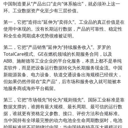
中国制造要从“产品出口”走向“体系输出”，就必须补上这一
环。工业数据资产化至少有三层价值。
第一，它把“造得出”延伸为“卖得久”。工业品的真正价值是在
使用中体现的。没有长期运行数据，产品的可靠性、稳定性
和全生命周期成本优势很难被证明。
第二，它把“产品销售”延伸为“持续服务收入”。罗罗的
TotalCare模式、GE在燃机领域的长期服务合同，以及
ABB、施耐德等工业企业的平台化服务，本质上都不是单纯
卖软件，而是把设备运行数据转化为长期服务现金流。中国
新能源装备、电力设备、轨道交通设备出海规模已经很大，
但如果仍然停留在“卖产品”，后市场和服务收入就可能被本
地服务商或海外平台截留。
第三，它把“市场领先”转化为“规则领先”。国际工业标准是靠
数据支撑的，谁拥有最大规模、最长周期、最可信的运行数
据，谁就更有资格定义参数、接口、评价方法和合规标准。
当中国持有全球最完整的动力电池全生命周期数据时，电池
护照标准就不可能绕过中国；当中国持有特高压大规模运行