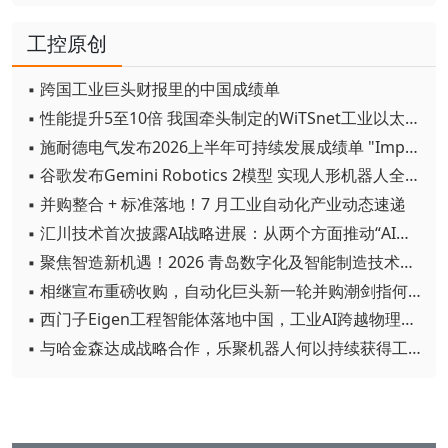
工控原创
▪ 跨国工业巨头财报里的中国成绩单
▪ 性能提升5至10倍 我国牵头制定的WiTSnet工业以太网国际标准正式发布
▪ 施耐德电气发布2026上半年可持续发展成绩单 "Impact 2030"路线图开局稳健
▪ 谷歌发布Gemini Robotics 2模型 实现人形机器人全身智能控制突破
▪ 并购整合 + 标准落地！7 月工业自动化产业动态速递
▪ 汇川技术首次披露AI战略进展：从两个方面推动“AI业务化”落地
▪ 聚焦智造新机遇！2026 青岛数字化及智能制造技术论坛圆满落幕
▪ 相继宣布重磅收购，自动化巨头新一轮并购潮剑指何方？
▪ 西门子Eigen工程智能体落地中国，工业AI跨越物理世界“确定性”拐点
▪ 与哈金森达成战略合作，乐聚机器人何以持续获得工业巨头青睐？