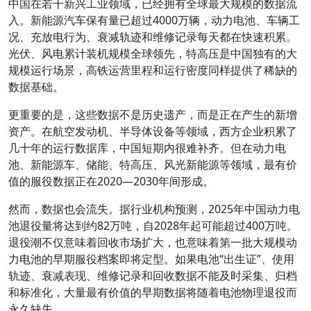
中国在若干新兴工业领域，已经拥有全球最大规模的数据流
入。新能源汽车保有量已超过4000万辆，动力电池、车辆工
况、充放电行为、衰减轨迹和维修记录每天都在快速积累。
光伏、风电累计装机规模全球领先，特高压是中国独有的大
规模运行场景，高铁运营里程和运行密度同样提供了稀缺的
数据基础。
更重要的是，这些数据不是历史遗产，而是正在产生的新增
资产。在航空发动机、半导体设备等领域，西方企业积累了
几十年的运行数据库，中国短期内很难补齐。但在动力电
池、新能源车、储能、特高压、风光新能源等领域，最有价
值的服役数据正在2020—2030年间形成。
然而，数据也会流失。据行业机构预测，2025年中国动力电
池退役量将达到约82万吨，自2028年起可能超过400万吨。
退役潮不仅意味着回收市场扩大，也意味着第一批大规模动
力电池的早期服役档案即将定型。如果电池“出生证”、使用
轨迹、衰减表现、维修记录和回收数据不能及时采集、归档
和标准化，大量最有价值的早期数据将随着电池物理退役而
永久缺失。