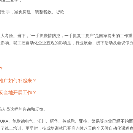
行出手，
减免房租，调整税收、贷款
当下，“一手抓疫情防控，一手抓复工复产”是国家提出的工作重
巨大考验。
大影响。就
工控自动化企业直观的影响是，行业展会、线下活动及会议停
？
推广如何补起来？
安全地开展工作？
场人员这样的咨询和反馈。
KUKA、施耐德电气、汇川、研华、英威腾、亚控、繁易
等企业已经不约而
启了线上培训。更早时，技成培训就已开启连续八天的全天候自动化课程