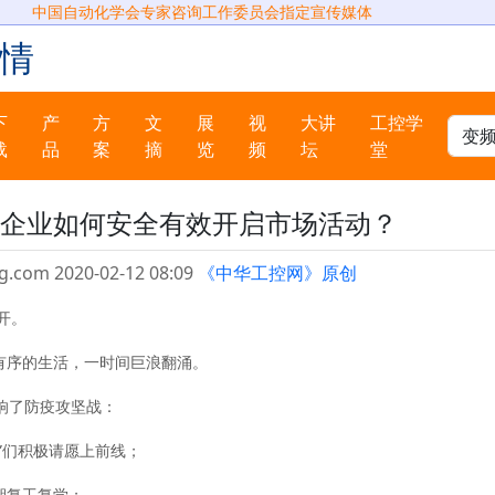
中国自动化学会专家咨询工作委员会指定宣传媒体
情
下
产
方
文
展
视
大讲
工控学
载
品
案
摘
览
频
坛
堂
企业如何安全有效开启市场活动？
g.com 2020-02-12 08:09
《中华工控网》原创
开。
有序的生活，一时间巨浪翻涌。
响了防疫攻坚战：
”们积极请愿上前线；
期复工复学；