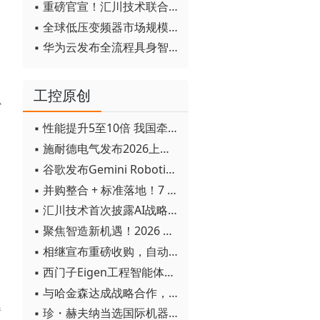
▪ 重磅官宣！汇川技术联合发起 D12 联盟，开创产教融合新范式
▪ 全球低压变频器市场规模2030年将超170亿美元
▪ 华为云发布全流程具身智能开发平台CloudRobo
工控原创
办
▪ 性能提升5至10倍 我国牵头制定的WiTSnet工业以太网国际标准正式发布
▪ 施耐德电气发布2026上半年可持续发展成绩单 "Impact 2030"路线图开局稳健
▪ 谷歌发布Gemini Robotics 2模型 实现人形机器人全身智能控制突破
▪ 并购整合 + 标准落地！7 月工业自动化产业动态速递
▪ 汇川技术首次披露AI战略进展：从两个方面推动“AI业务化”落地
▪ 聚焦智造新机遇！2026 青岛数字化及智能制造技术论坛圆满落幕
▪ 相继宣布重磅收购，自动化巨头新一轮并购潮剑指何方？
▪ 西门子Eigen工程智能体落地中国，工业AI跨越物理世界“确定性”拐点
▪ 与哈金森达成战略合作，乐聚机器人何以持续获得工业巨头青睐？
春
▪ 珍・赫夫纳当选国际机器人联合会新任主席