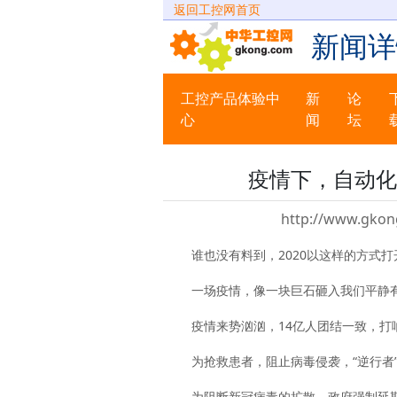
返回工控网首页
新闻详
工控产品体验中
新
论
心
闻
坛
疫情下，自动化
http://www.gkon
谁也没有料到，2020以这样的方式打
一场疫情，像一块巨石砸入我们平静
疫情来势汹汹，14亿人团结一致，打
为抢救患者，阻止病毒侵袭，“逆行者
为阻断新冠病毒的扩散，政府强制延