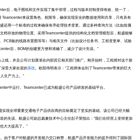
enter后，电子图纸和文件实现了集中管理，过程与版本控制变得有效、统一了，
Teamcenter来设置角色、权限等，确保实现安全的数据使用和共享，只有具有
盛还用一个标准的过程来确保有序处理技术变更。通过多种查询方法（比如按属
档存放的物理位置。采用Teamcenter提供的结构化文档管理模型后，航盛能够
、PCB板的线路布置图等等）与相关文件（比如设计任务书、工程变更单、试验
enter后，BOM的创建更方便和准确了，减少了设计失误。”
管理中心上线，并且公司计划逐渐在内部其它相关部门推广。刚开始时，工程师对这个新
成了深受大家欢迎的
系统
。欧阳伟明表示：“工程师体会到了Teamcenter带来的巨大
人生产力上。”
nter中运行。Teamcenter已成为航盛公司产品研发的基础平台。
，为航盛实现全球重要交通电子产品供应商的目标奠定了坚实的基础。该公司已经大幅
造的失误。航盛公司副总裁兼技术中心主任彭子荣指出：“我们在经营上变得更加
也大大提高了。”
%。由于客户对航盛的开发能力交口称赞，航盛产品开发能力的提升得到了国际国