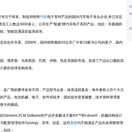
家专注于研发、制造和销售
汽车
电子系列产品的国内汽车电子龙头企业,并已涉足
员工人数达3000多人。公司生产“航盛”牌汽车电子系列产品，包括：车载视听
统、智能交通及防盗系统等。
的合作关系。2008年，国内销售额前20位车厂中有19家为公司的客户，国内
国、俄罗斯、马来西亚、巴西、伊朗、埃及等国际市场，实现了产品出口额的高
六家的全球采购体系。
，各厂商的要求各有不同，产品型号众多，体系流程复杂，每年都有上百个大大
的产品，包含机械、电子、软件等技术，因此技术变更频繁，技术资料管理复
很大的挑战。
Siemens PLM Software的产品开发解决方案NX™和I-deas®，机械结构设计
发与配置管理软件Synergy，等等。但是，这些
系统
均不能满足产品生命周期管理
，包括：