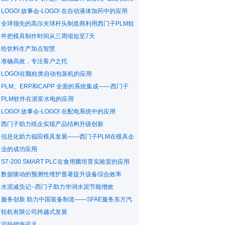
LOGO! 故事会-LOGO! 在自动液体加药中的应用
全球领先的高尔夫球杆头制造商利用西门子PLM软
件把模具制作时间从三周缩短至7天
给饮料生产加点智慧
准确高效，专注客户之托
LOGO!在颗粒类自动包装机的应用
PLM、ERP和CAPP 全面的系统集成——西门子
PLM软件在浙富水电的应用
LOGO! 故事会-LOGO! 在配电系统中的应用
西门子助力纸企实现产品结构升级创新
信息化助力福田模具发展——西门子PLM在模具企
业的成功应用
S7-200 SMART PLC在食用菌培育实验室的应用
数据驱动的预测性维护显著提升设备综合效率
水泥减负记--西门子助力华润水泥节能增效
服务创新 助力中国装备制造——SFAE服务东方汽
轮机有限公司跨越式发展
守护碧海蓝天