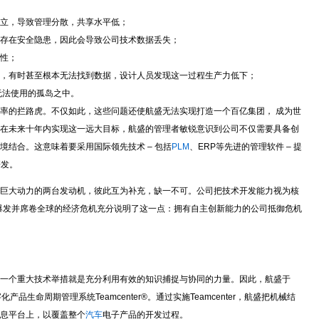
立，导致管理分散，共享水平低；
存在安全隐患，因此会导致公司技术数据丢失；
性；
，有时甚至根本无法找到数据，设计人员发现这一过程生产力低下；
无法使用的孤岛之中。
率的拦路虎。不仅如此，这些问题还使航盛无法实现打造一个百亿集团， 成为世
在未来十年内实现这一远大目标，航盛的管理者敏锐意识到公司不仅需要具备创
结合。这意味着要采用国际领先技术 – 包括
PLM
、ERP等先进的管理软件 – 提
研发。
巨大动力的两台发动机，彼此互为补充，缺一不可。公司把技术开发能力视为核
始爆发并席卷全球的经济危机充分说明了这一点：拥有自主创新能力的公司抵御危机
一个重大技术举措就是充分利用有效的知识捕捉与协同的力量。因此，航盛于
数字化产品生命周期管理系统Teamcenter®。通过实施Teamcenter，航盛把机械结
息平台上，以覆盖整个
汽车
电子产品的开发过程。