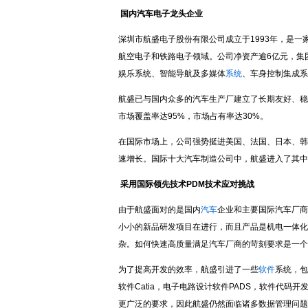
国内汽车电子龙头企业
深圳市航盛电子股份有限公司成立于1993年，是一
航空电子和铁路电子领域。公司净资产逾6亿元，集团
娱乐系统、智能导航及多媒体
系统
、车身控制集成系
航盛已与国内众多的汽车生产厂建立了长期友好、稳定
市场覆盖率达95%，市场占有率达30%。
在国际市场上，公司强势挺进美国、法国、日本、韩
速增长。国际十大汽车制造公司中，航盛进入了其中
采用国际领先技术PDM技术应对挑战
由于航盛面对的是国内
汽车
企业和主要国际汽车厂商
小小的新品研发项目在进行，而且产品是机电一体化
杂。如何快速高质量满足汽车厂商的苛刻要求是一个
为了提高开发的效率，航盛引进了一些
软件
系统，包括
软件Catia，电子电路设计软件PADS，软件代码开
更广泛的要求，因此航盛仍然面临诸多数据管理问题