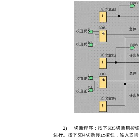
2)
切断程序：按下
SB5
切断启按
运行。按下
SB4
切断停止按钮，输入
I5
闭