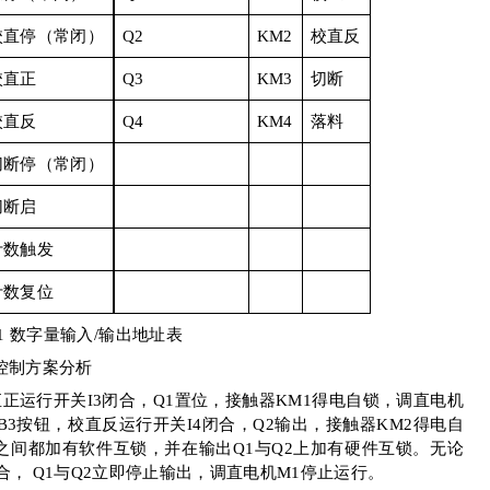
校直停（常闭）
Q2
KM2
校直反
校直正
Q3
KM3
切断
校直反
Q4
KM4
落料
切断停（常闭）
切断启
计数触发
计数复位
1
数字量输入
/
输出地址表
控制方案分析
直正运行开关
I3
闭合，
Q1
置位，接触器
KM1
得电自锁，调直电机
B3
按钮，校直反运行开关
I4
闭合，
Q2
输出，接触器
KM2
得电自
之间都加有软件互锁，并在输出
Q1
与
Q2
上加有硬件互锁。无论
合，
Q1
与
Q2
立即停止输出，调直电机
M1
停止运行。