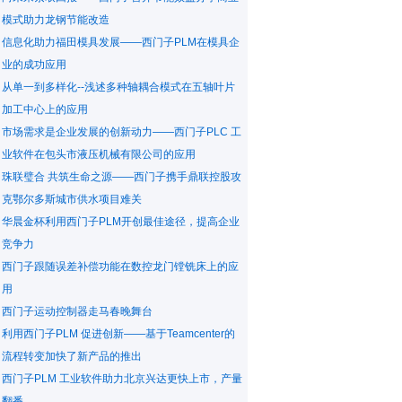
模式助力龙钢节能改造
信息化助力福田模具发展——西门子PLM在模具企
业的成功应用
从单一到多样化--浅述多种轴耦合模式在五轴叶片
加工中心上的应用
市场需求是企业发展的创新动力——西门子PLC 工
业软件在包头市液压机械有限公司的应用
珠联璧合 共筑生命之源——西门子携手鼎联控股攻
克鄂尔多斯城市供水项目难关
华晨金杯利用西门子PLM开创最佳途径，提高企业
竞争力
西门子跟随误差补偿功能在数控龙门镗铣床上的应
用
西门子运动控制器走马春晚舞台
利用西门子PLM 促进创新——基于Teamcenter的
流程转变加快了新产品的推出
西门子PLM 工业软件助力北京兴达更快上市，产量
翻番