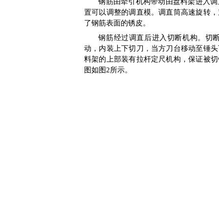
钢筋由牵引机构带动由盘料架进入调
置可以调整的调直模。调直筒高速旋转，
了钢筋表面的锈皮。
钢筋经过调直后进入切断机构。切
动，内装上下切刀，当方刀台移动至锤头
料架的上部装有拉杆定尺机构，保证被切
图如图
2
所示。