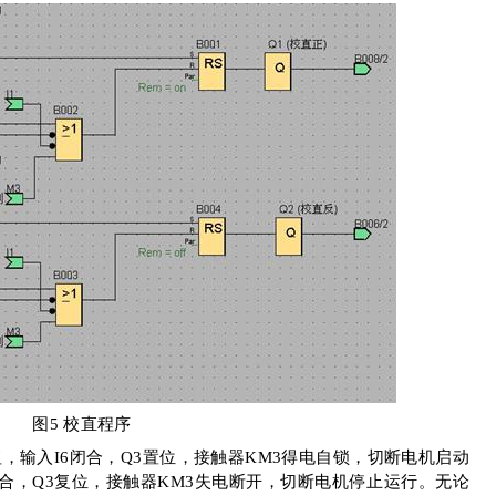
图
5
校直程序
钮，输入
I6
闭合，
Q3
置位，接触器
KM3
得电自锁，切断电机启动
合，
Q3
复位，接触器
KM3
失电断开，切断电机停止运行。无论