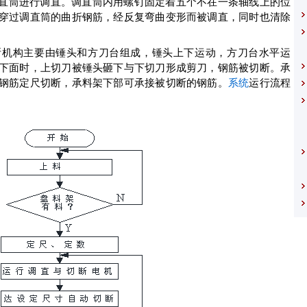
直筒进行调直。调直筒内用螺钉固定着五个不在一条轴线上的位
穿过调直筒的曲折钢筋，经反复弯曲变形而被调直，同时也清除
断机构主要由锤头和方刀台组成，锤头上下运动，方刀台水平运
下面时，上切刀被锤头砸下与下切刀形成剪刀，钢筋被切断。承
钢筋定尺切断，承料架下部可承接被切断的钢筋。
系统
运行流程