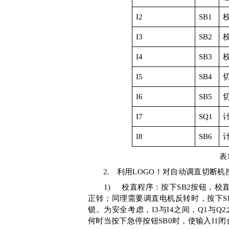
I2
SB1
I3
SB2
I4
SB3
I5
SB4
I6
SB5
I7
SQ1
I8
SB6
表
2.
利用
LOGO
！对自动调直切断机
1)
校直程序：按下
SB2
按钮，校
正转；同理需要调直电机反转时，按下
S
锁。为安全考虑，
I3
与
I4
之间，
Q1
与
Q2
何时当按下急停按钮
SB0
时，使输入
I1
闭