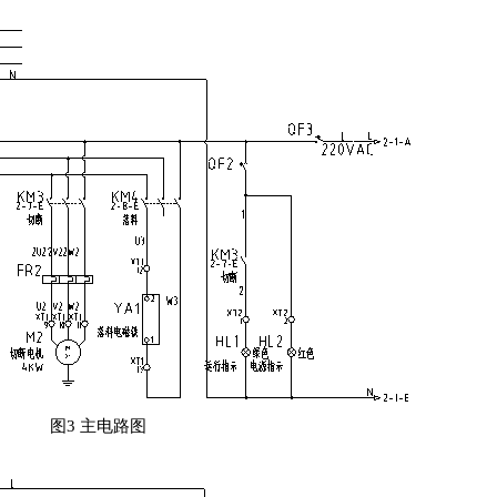
图
3
主电路图