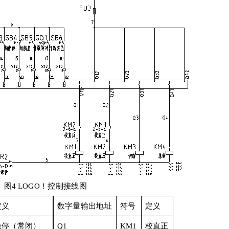
图
4
LOGO
！控制接线
图
定义
数字量输出地址
符号
定义
急停（常闭）
Q1
KM1
校直正