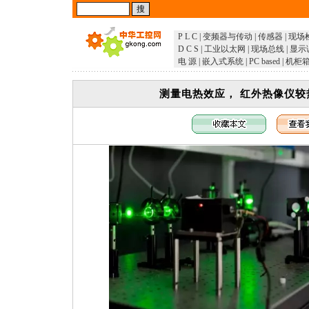
P L C
|
变频器与传动
|
传感器
|
现场
D C S
|
工业以太网
|
现场总线
|
显示
电 源
|
嵌入式系统
|
PC based
|
机柜
测量电热效应， 红外热像仪较