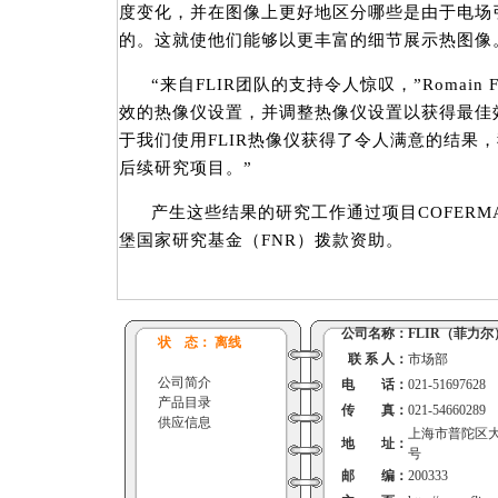
度变化，并在图像上更好地区分哪些是由于电场
的。这就使他们能够以更丰富的细节展示热图像
“来自FLIR团队的支持令人惊叹，”Romain
效的热像仪设置，并调整热像仪设置以获得最佳
于我们使用FLIR热像仪获得了令人满意的结果
后续研究项目。”
产生这些结果的研究工作通过项目COFERMAT F
堡国家研究基金（FNR）拨款资助。
公司名称：
FLIR（菲力尔
状 态： 离线
联 系 人：
市场部
公司简介
电 话：
021-51697628
产品目录
传 真：
021-54660289
供应信息
上海市普陀区大渡
地 址：
号
邮 编：
200333