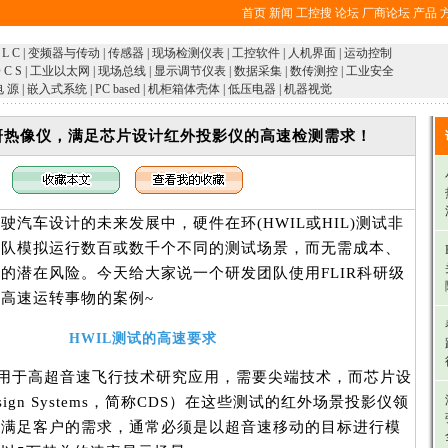
首页
新闻
工控搜
论坛
厂商论坛
产品
 L C
|
变频器与传动
|
传感器
|
现场检测仪表
|
工控软件
|
人机界面
|
运动控制
 C S
|
工业以太网
|
现场总线
|
显示调节仪表
|
数据采集
|
数传测控
|
工业安全
电 源
|
嵌入式系统
|
PC based
|
机柜箱体壳体
|
低压电器
|
机器视觉
列科研热像仪，满足芯片设计红外投影仪的高速检测需求！
车设计的未来发展中，硬件在环(HWIL或HIL)测试非
团队模拟运行数百或数千个不同的测试场景，而无需成本、
的潜在风险。今天给大家说一个研发团队使用FLIR科研级
高速运转事物的案例~
HWIL测试的高速要求
用于高超音速飞行技术研究应用，需要尖端技术，而芯片设
esign Systems，简称CDS）在这些测试的红外场景投影仪领
了满足客户的需求，通常必须是以超音速移动的目标进行模