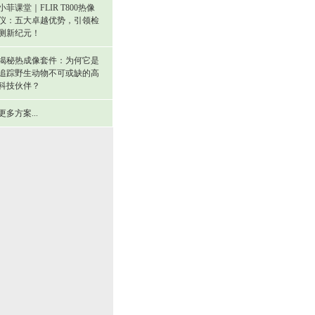
小菲课堂｜FLIR T800热像
仪：五大卓越优势，引领检
测新纪元！
揭秘热成像套件：为何它是
追踪野生动物不可或缺的高
科技伙伴？
更多方案...