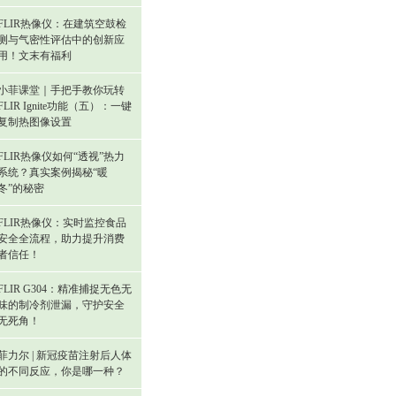
FLIR热像仪：在建筑空鼓检
测与气密性评估中的创新应
用！文末有福利
小菲课堂｜手把手教你玩转
FLIR Ignite功能（五）：一键
复制热图像设置
FLIR热像仪如何“透视”热力
系统？真实案例揭秘“暖
冬”的秘密
FLIR热像仪：实时监控食品
安全全流程，助力提升消费
者信任！
FLIR G304：精准捕捉无色无
味的制冷剂泄漏，守护安全
无死角！
菲力尔 | 新冠疫苗注射后人体
的不同反应，你是哪一种？