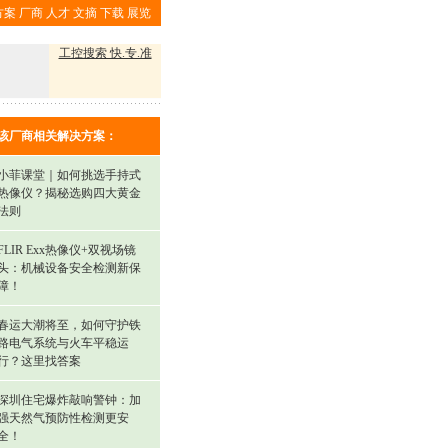
方案
厂商
人才
文摘
下载
展览
工控搜索 快.专.准
该厂商相关解决方案：
小菲课堂｜如何挑选手持式
热像仪？揭秘选购四大黄金
法则
FLIR Exx热像仪+双视场镜
头：机械设备安全检测新保
障！
春运大潮将至，如何守护铁
路电气系统与火车平稳运
行？这里找答案
深圳住宅爆炸敲响警钟：加
强天然气预防性检测更安
全！