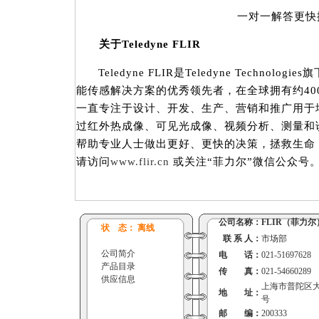
一对一解答更快
关于Teledyne FLIR
Teledyne FLIR是Teledyne Technol
能传感解决方案的优秀领先者，在全球拥有约400
一直专注于设计、开发、生产、营销和推广用于
过红外热成像、可见光成像、视频分析、测量和
帮助专业人士做出更好、更快的决策，拯救生命
请访问
www.flir.cn
或关注“菲力尔”微信公众号
公司名称：
FLIR（菲力尔
状 态： 离线
联 系 人：
市场部
公司简介
电 话：
021-51697628
产品目录
传 真：
021-54660289
供应信息
上海市普陀区大渡
地 址：
号
邮 编：
200333