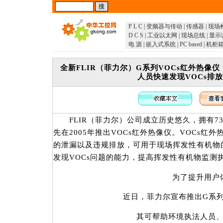
P L C
|
变频器与传动
|
传感器
|
现场
D C S
|
工业以太网
|
现场总线
|
显示
电 源
|
嵌入式系统
|
PC based
|
机柜
全新FLIR（菲力尔）G系列VOCs红外热像
人员快速发现VOCs排
FLIR（菲力尔）公司成立历史悠久，拥有7
先在2005年推出VOCs红外热像仪。VOCs红
的泄漏以及违规排放，可用于现场挥发性有机物
发现VOCs问题的能力，提高挥发性有机物监测
为了提升用户
近日，菲力尔宣布推出G系列V
其可帮助环境执法人员、