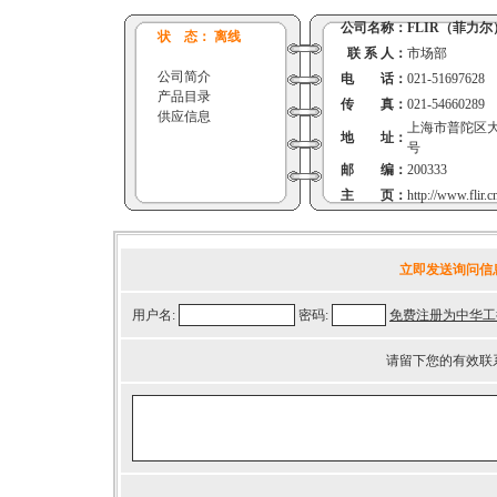
公司名称：
FLIR（菲力尔
状 态： 离线
联 系 人：
市场部
公司简介
电 话：
021-51697628
产品目录
传 真：
021-54660289
供应信息
上海市普陀区大渡
地 址：
号
邮 编：
200333
主 页：
http://www.flir.
立即发送询问信
用户名:
密码:
免费注册为中华工
请留下您的有效联