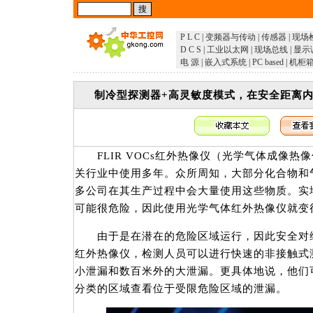
P L C
|
变频器与传动
|
传感器
|
现场
D C S
|
工业以太网
|
现场总线
|
显示
电 源
|
嵌入式系统
|
PC based
|
机柜
制冷型探测器+高灵敏度模式，在安全距离内
FLIR VOCs红外热像仪（光学气体成像热
关行业中使用多年。众所周知，大部分化合物和
多公司在其生产过程中会大量使用这些物质。实
可能很危险，因此使用光学气体红外热像仪就变
由于是在潜在的危险区域运行，因此安全对维
红外热像仪，检测人员可以进行快速的非接触式
小泄漏和数百米外的大泄漏。更具体地说，他们
分类的区域查看位于受限危险区域的泄漏。