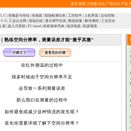
首页
新闻
工控搜
论坛
厂商论坛
产品
 L C
|
变频器与传动
|
传感器
|
现场检测仪表
|
工控软件
|
人机界面
|
运动控制
 C S
|
工业以太网
|
现场总线
|
显示调节仪表
|
数据采集
|
数传测控
|
工业安全
电 源
|
嵌入式系统
|
PC based
|
机柜箱体壳体
|
低压电器
|
机器视觉
｜熟练空间分辨率，测量误差才能“微乎其微”
在红外测温的过程中
很多时候由于空间分辨率不足
会导致一系列测量误差
那么我们在测量的过程中
如何避免或减少这种情况的发生呢？
首先你需要详细了解下空间分辨率？