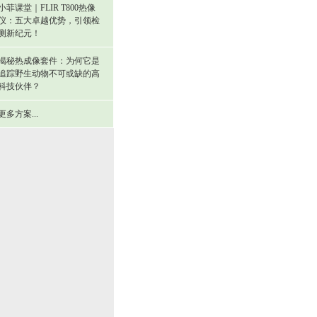
小菲课堂｜FLIR T800热像
仪：五大卓越优势，引领检
测新纪元！
揭秘热成像套件：为何它是
追踪野生动物不可或缺的高
科技伙伴？
更多方案...