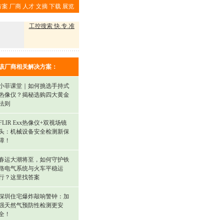
方案
厂商
人才
文摘
下载
展览
工控搜索 快.专.准
该厂商相关解决方案：
小菲课堂｜如何挑选手持式
热像仪？揭秘选购四大黄金
法则
FLIR Exx热像仪+双视场镜
头：机械设备安全检测新保
障！
春运大潮将至，如何守护铁
路电气系统与火车平稳运
行？这里找答案
深圳住宅爆炸敲响警钟：加
强天然气预防性检测更安
全！