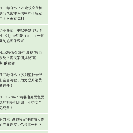
FLIR热像仪：在建筑空鼓检
测与气密性评估中的创新应
用！文末有福利
小菲课堂｜手把手教你玩转
FLIR Ignite功能（五）：一键
复制热图像设置
FLIR热像仪如何“透视”热力
系统？真实案例揭秘“暖
冬”的秘密
FLIR热像仪：实时监控食品
安全全流程，助力提升消费
者信任！
FLIR G304：精准捕捉无色无
味的制冷剂泄漏，守护安全
无死角！
菲力尔 | 新冠疫苗注射后人体
的不同反应，你是哪一种？