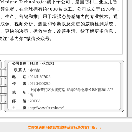
Teledyne Technologies旗下子公司，是国防和工业应用智
领先者，在全球拥有约4000名员工。公司成立于1978年，
发、生产、营销和推广用于增强态势感知力的专业技术。通
光成像、视频分析、测量和诊断以及先进的威胁检测系统，
好、更快的决策，拯救生命，改善生活。欲了解更多信息，
关注“菲力尔”微信公众号。
公司名称：
FLIR（菲力尔）
联 系 人：
市场部
电 话：
021-51697628
传 真：
021-54660289
上海市普陀区大渡河路168弄26号北岸长风K幢301-302
地 址：
号
邮 编：
200333
主 页：
http://www.flir.cn/home/
立即发送询问信息在线联系该解决方案厂商：
：