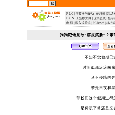
P L C
|
变频器与传动
|
传感器
|
现场
D C S
|
工业以太网
|
现场总线
|
显示
电 源
|
嵌入式系统
|
PC based
|
机柜
狗狗犯错竟敢“嬉皮笑脸”？带
不知不觉假期已
时间似那滚滚向东
马不停蹄的奔
带走日夜和星
菲粉们这个假期过得
是稀疏平常还是充