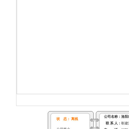
公司名称：
洛阳
状 态： 离线
联 系 人：
靳建