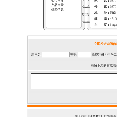
公司简介
电 话：
0379
产品目录
传 真：
0379
供应信息
地 址：
河南
邮 编：
4710
主 页：
luoya
立即发送询问信
用户名:
密码:
免费注册为中华工
请留下您的有效联
关于我们
|
联系我们
|
广告服务