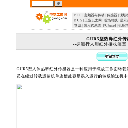
P L C
|
变频器与传动
|
传感器
|
现场
D C S
|
工业以太网
|
现场总线
|
显示
电 源
|
嵌入式系统
|
PC based
|
机柜
GUR5型热释红外
--探测行人用红外接收装
GUR5型人体热释红外传感器是一种应用于综放工作面转
员在经过转载运输机单边槽处容易误入运行的转载输送机中