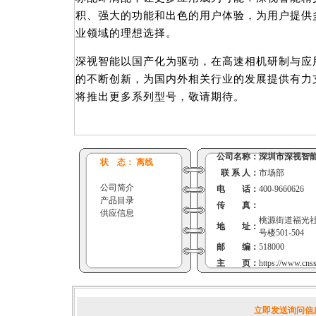
积、强大的功能和出色的用户体验，为用户提供
业领域的理想选择。
深视智能以国产化为驱动，在高速相机研制与应
的不断创新，为国内外相关行业的发展提供有力
将推出更多系列型号，敬请期待。
公司名称：
深圳市深视智
状 态： 离线
联 系 人：
市场部
公司简介
电 话：
400-9660626
产品目录
传 真：
供应信息
桃源街道福光社
地 址：
号楼501-504
邮 编：
518000
主 页：
https://www.cns
立即发送询问信