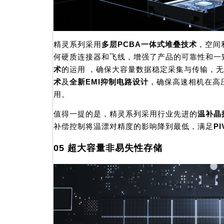
精灵系列采用
多层PCBA一体式堆叠技术
，空间
何硬质连接器和飞线，增强了产品的可靠性和一
术
的运用 ，确保大容量数据稳定采集与传输，
术
及
全新EMI抑制电路设计
，确保高速相机在高
用。
值得一提的是，精灵系列采用行业先进的
温补晶
补偿控制将温漂对精度的影响降到最低，满足
PI
05 超大容量非易失性存储