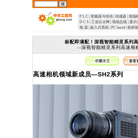
P L C
|
变频器与传动
|
传感器
|
现场
D C S
|
工业以太网
|
现场总线
|
显示
电 源
|
嵌入式系统
|
PC based
|
机柜
标配即满配！深视智能精灵系列
--深视智能精灵系列高速相
高速相机领域新成员—SH2系列