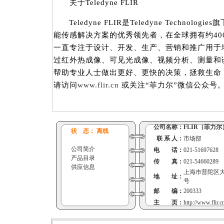
关于Teledyne FLIR
Teledyne FLIR是Teledyne Technol
能传感解决方案的优秀领先者，在全球拥有约400
一直专注于设计、开发、生产、营销和推广用于
过红外热成像、可见光成像、视频分析、测量和
帮助专业人士做出更好、更快的决策，拯救生命
请访问
www.flir.cn
或关注“菲力尔”微信公众号
公司名称：
FLIR（菲力尔
状 态： 离线
联 系 人：
市场部
公司简介
电 话：
021-51697628
产品目录
传 真：
021-54660289
供应信息
上海市普陀区大渡
地 址：
号
邮 编：
200333
主 页：
http://www.flir.