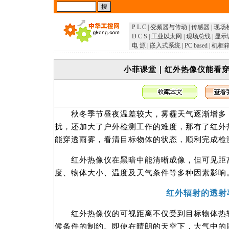
P L C
|
变频器与传动
|
传感器
|
现场
D C S
|
工业以太网
|
现场总线
|
显示
电 源
|
嵌入式系统
|
PC based
|
机柜
小菲课堂｜红外热像仪能看
秋冬季节昼夜温差较大，雾霾天气逐渐增多，
扰，还加大了户外检测工作的难度，那有了红外
能穿透雨雾，看清目标物体的状态，顺利完成检
红外热像仪在黑暗中能清晰成像，但可见距离
度、物体大小、温度及天气条件等多种因素影响
红外辐射的透射
红外热像仪的可视距离不仅受到目标物体热辐
候条件的制约。即使在晴朗的天空下，大气中的