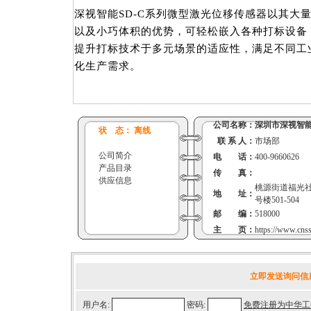
深视智能SD-C系列微型激光位移传感器以其大
以及小巧体积的优势，可轻松嵌入各种打标设备
提升打标技术于多元场景的适应性，满足不同工
化生产需求。
公司名称：
深圳市深视智
状 态： 离线
联 系 人：
市场部
公司简介
电 话：
400-9660626
产品目录
传 真：
供应信息
桃源街道福光社
地 址：
号楼501-504
邮 编：
518000
主 页：
https://www.cns
立即发送询问信
用户名:
密码:
免费注册为中华工