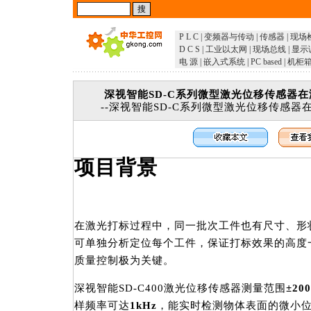
P L C
|
变频器与传动
|
传感器
|
现场
D C S
|
工业以太网
|
现场总线
|
显示
电 源
|
嵌入式系统
|
PC based
|
机柜
深视智能SD-C系列微型激光位移传感器
--深视智能SD-C系列微型激光位移传感
项目背景
在激光打标过程中，同一批次工件也有尺寸、形
可单独分析定位每个工件，保证打标效果的高度
质量控制极为关键。
深视智能SD-C400激光位移传感器测量范围
±20
样频率可达
1kHz
，能实时检测物体表面的微小