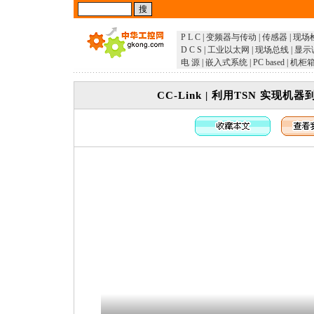
P L C
|
变频器与传动
|
传感器
|
现场
D C S
|
工业以太网
|
现场总线
|
显示
电 源
|
嵌入式系统
|
PC based
|
机柜
CC-Link | 利用TSN 实现