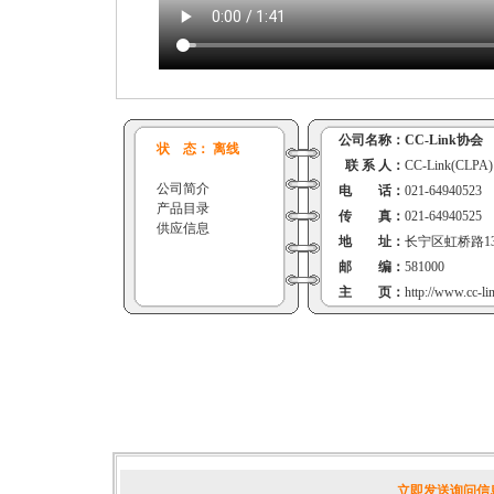
公司名称：
CC-Link协会
状 态： 离线
联 系 人：
CC-Link(CLPA)
公司简介
电 话：
021-64940523
产品目录
传 真：
021-64940525
供应信息
地 址：
长宁区虹桥路1
邮 编：
581000
主 页：
http://www.cc-li
立即发送询问信