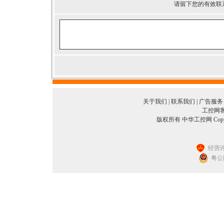
请留下您的有效联
关于我们
|
联系我们
|
广告服务
工控网客服
版权所有 中华工控网 Copyright©
经营许
粤公网