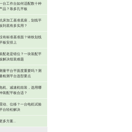
一台工作台如何适配数十种
产品？靠多孔平板
机床加工基准底座，划线平
板到底有多实用？
没有标准基准面？铸铁划线
平板安排上
装配老是错位？一块装配平
板解决组装难题
测量平台平面度重要吗？测
量检测平台选型要点
电机、减速机组装，选用哪
种装配平板合适？
震动、位移？一台电机试验
平台轻松解决
更多方案...