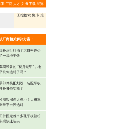
方案
厂商
人才
文摘
下载
展览
工控搜索 快.专.准
该厂商相关解决方案：
设备运行抖动？大概率你少
了一块地平铁
车间设备的 “稳身铠甲”，地
平铁你选对了吗？
零部件装配划线，装配平板
具备哪些功能？
检测数据忽大忽小？大概率
测量平台没选对！
工件固定难？多孔平板轻松
实现快速装夹