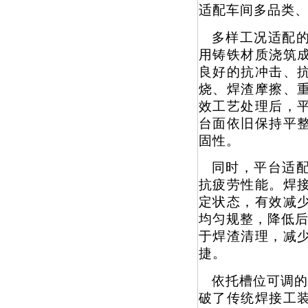
适配车间多品类
多样工况适配
用铸铁材质浇筑
良好的抗冲击、
烧、焊渣摩擦、
效工艺处理后，
台面依旧保持平
固性。
同时，平台适
抗疲劳性能。焊
定状态，有效减
均匀规整，降低后
于焊渣清理，减
捷。
依托槽位可调的
破了传统焊接工