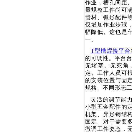
作业，槽孔间距
量规整工件尚可
管材、弧形配件
仅增加作业步骤
幅降低。这也是
一。
T
型槽焊接平台
的可调性。平台台
无堵塞、无死角
定。工作人员可
的安装位置与固
规格、不同形态
灵活的调节能
小型五金配件的
机架、异形钢结
固定。对于需要
微调工件姿态，