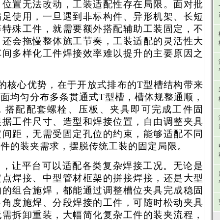
、位置无法改动，工装适配性存在局限。面对批
满足使用，一旦遇到非标构件、异形机架、长短
等特殊工件，就需要额外搭配辅助工装固定，不
，还会拖慢整体施工节奏，工装适配的灵活性大
车间多样化工件焊接效率难以提升的主要原因之
的核心优势，在于开放式排布的T型槽结构带来
面均匀分布多条贯通式T型槽，槽体规整通顺，
，搭配配套螺栓、压板、夹具即可完成工件固
根据工件尺寸、造型和焊接位置，自由调整夹具
定间距，无需受固定孔位的约束，能够适配不同
工件的装夹需求，摆脱传统工装的固定局限。
力，让平台可以适配各类复杂焊接工况。无论是
定点焊接、中型管材框架的拼接焊接，还是大型
构的组合施焊，都能通过调整槽位夹具完成稳固
多角度施焊、分段焊接的工件，可随时松动夹具
无需拆卸重装，大幅简化复杂工件的装夹流程，