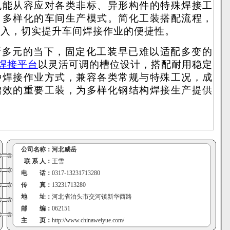
也能从容应对各类非标、异形构件的特殊焊接工
、多样化的车间生产模式。简化工装搭配流程，
投入，切实提升车间焊接作业的便捷性。
断多元的当下，固定化工装早已难以适配多变的
焊接平台
以灵活可调的槽位设计，搭配耐用稳定
种焊接作业方式，兼容各类常规与特殊工况，成
增效的重要工装，为多样化钢结构焊接生产提供
公司名称：
河北威岳
联 系 人：
王雪
电 话：
0317-13231713280
传 真：
13231713280
地 址：
河北省泊头市交河镇新华西路
邮 编：
062151
主 页：
http://www.chinaweiyue.com/