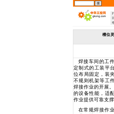
P
D
槽位
焊接车间的工
定制式的工装平
位布局固定，装
不规则机架等工
焊接作业的开展
的设备性能，适
作业提供可靠支
在常规焊接作