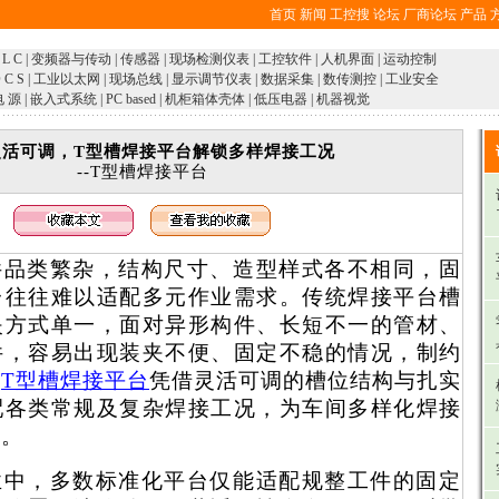
首页
新闻
工控搜
论坛
厂商论坛
产品
 L C
|
变频器与传动
|
传感器
|
现场检测仪表
|
工控软件
|
人机界面
|
运动控制
 C S
|
工业以太网
|
现场总线
|
显示调节仪表
|
数据采集
|
数传测控
|
工业安全
电 源
|
嵌入式系统
|
PC based
|
机柜箱体壳体
|
低压电器
|
机器视觉
灵活可调，T型槽焊接平台解锁多样焊接工况
--T型槽焊接平台
件品类繁杂，结构尺寸、造型样式各不相同，固
台往往难以适配多元作业需求。
传统焊接平台槽
夹方式单一，面对异形构件、长短不一的管材、
件，容易出现装夹不便、固定不稳的情况，制约
。
T
型槽焊接平台
凭借灵活可调的槽位结构与扎实
配各类常规及复杂焊接工况，为车间多样化焊接
撑。
业中，多数标准化平台仅能适配规整工件的固定