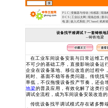
P L C
|
变频器与传动
|
传感器
|
现场
D C S
|
工业以太网
|
现场总线
|
显示
电 源
|
嵌入式系统
|
PC based
|
机柜
设备找平难调试？一套铸铁地
--铸铁地梁
在工业车间设备安装与日常运维工
不可少的基础工序，直接影响设备运
企业在设备落地、移位改造的过程中
耗时、基面不稳等各类问题。传统找
率低，不仅拖慢设备投产节奏，还会
地梁
的普及应用，有效化解了这类行
调试全流程，成为车间设备安装改造的
传统设备找平调试模式存在诸多弊