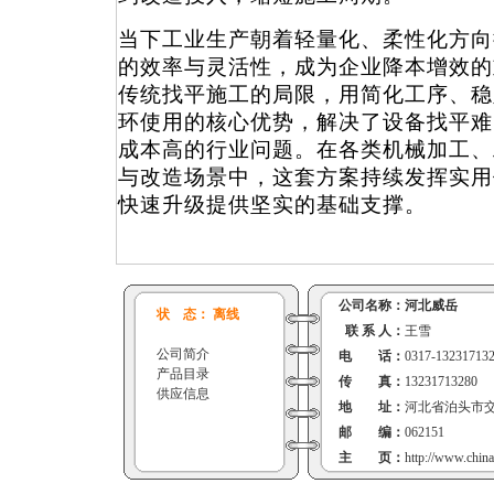
当下工业生产朝着轻量化、柔性化方向
的效率与灵活性，成为企业降本增效的
传统找平施工的局限，用简化工序、稳
环使用的核心优势，解决了设备找平难
成本高的行业问题。在各类机械加工、
与改造场景中，这套方案持续发挥实用
快速升级提供坚实的基础支撑。
公司名称：
河北威岳
状 态： 离线
联 系 人：
王雪
公司简介
电 话：
0317-13231713
产品目录
传 真：
13231713280
供应信息
地 址：
河北省泊头市
邮 编：
062151
主 页：
http://www.chin