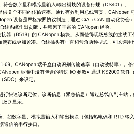
 通信，符合数字量和模拟量输入/输出模块的设备行规（DS401）。
ud）可提供 9 个不同的传输速率。通过有效利用总线带宽，CANope
pen 设备是严格按照协议制造，通过 CiA（CAN 自动化协
总线系统作出贡献，并积累了丰富的 CANopen 经验。
接器（B518）的 CANopen 模块。从而使得现场总线的接线工
，从而使布线更加紧凑。总线插头有垂直和弯角两种型式，可以选用
1-69。CANopen 端子盒自动识别传输速率（自动波特率）。
。CANopen 标准中没有包含的特殊 I/O 参数可通过 KS2000 
（SDO）来设定。
们可以进行快速诊断定位。诊断信息（紧急信息）通过总线传到主站
LED 显示。
信号。如数字量、模拟量输入和输出模块（包括热电偶和 RTD 输
据通信的串行接口。