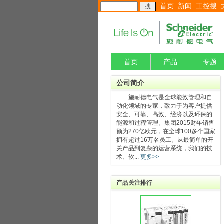
首页
新闻
工控搜
首页
产品
专题
公司简介
施耐德电气是全球能效管理和自
动化领域的专家，致力于为客户提供
安全、可靠、高效、经济以及环保的
能源和过程管理。集团2015财年销售
额为270亿欧元，在全球100多个国家
拥有超过16万名员工。从最简单的开
关产品到复杂的运营系统，我们的技
术、软...
更多>>
产品关注排行