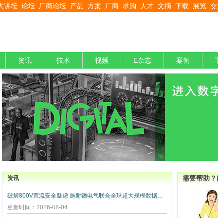
大讲坛
论坛
厂商论坛
产品
方案
厂商
求购
人才
文摘
下载
展览
交
资讯
技术
视频
E杂志
案例
需要帮助？
资讯
破解800V直流安全疑虑 施耐德电气联合全球超大规模数据中心运营商发布弧闪风险评估报告
更新时间：2026-08-04