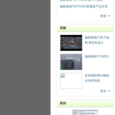
施耐德电气ATV320变频器产品目录
更多 >>
视频
施耐德电气客户故
事 新松机器人
施耐德电气 M262
具有物联网功能的
运动控制器
更多 >>
案例