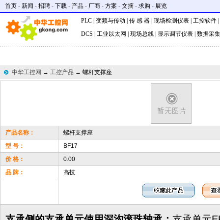
首页
-
新闻
-
招聘
-
下载
-
产品
-
厂商
-
方案
-
文摘
-
求购
-
展览
PLC
|
变频与传动
|
传 感 器
|
现场检测仪表
|
工控软件
DCS
|
工业以太网
|
现场总线
|
显示调节仪表
|
数据采
中华工控网
→
工控产品
→ 螺杆支撑座
产品名称：
螺杆支撑座
型 号：
BF17
价 格：
0.00
品 牌：
高技
支承侧的支承单元使用深沟滚珠轴承：
支承单元E