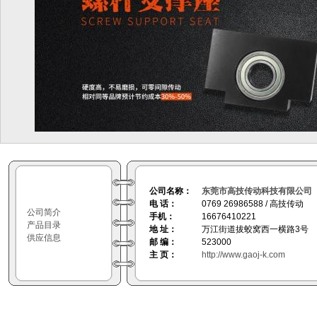
公司名称：
东莞市高技传动科技有限公司
电 话：
0769 26986588 / 高技传动
公司简介
手机：
16676410221
产品目录
地 址：
万江街道拔蛟窝西一横路3号
供应信息
邮 编：
523000
主 页：
http://www.gaoj-k.com