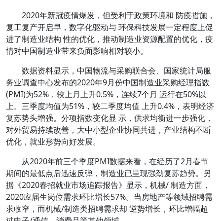
2020年新冠疫情爆发，但受利于政策环境和 防疫措施，
复工复产开启早，数字化驱动与 环保科技发展一定程度上促
进了制造业结构 性的优化，推动制造业资源配置的优化，疫
情对中国制造业带来负面影响相对较小。
数据资料显示，中国物流与采购联合会、国家统计局服
务业调查中心发布的2020年9月份中国制造业采购经理指数
(PMI)为52%，较上月上升0.5%，连续7个月 运行在50%以
上。三季度均值为51%，较二季度均值 上升0.4%，表明经济
复苏势头增强。分项指数变化显 示，供求均衡进一步强化，
对外贸易持续改善，大中小型企业协同共进，产业结构不断
优化，就业形势向好发展。
从2020年前三个季度PMI数据来看，在经历了2月春节
期间的最低点后迅速反弹，制造业已呈现强劲复苏趋势。另
据《2020春招就业市场追踪报告》显示，
机械/ 制造方面，
2020应届生岗位需求环比增长57%。当房地产等领域招聘需
求收窄，而机械/制造类招聘需求却 逆势增长，环比增幅超
过电子/通信、消费品等其他领域。