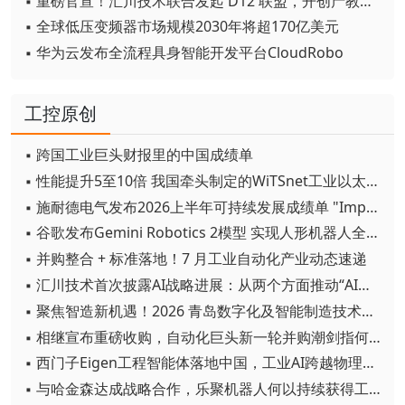
▪ 重磅官宣！汇川技术联合发起 D12 联盟，开创产教融合新范式
▪ 全球低压变频器市场规模2030年将超170亿美元
▪ 华为云发布全流程具身智能开发平台CloudRobo
工控原创
▪ 跨国工业巨头财报里的中国成绩单
▪ 性能提升5至10倍 我国牵头制定的WiTSnet工业以太网国际标准正式发布
▪ 施耐德电气发布2026上半年可持续发展成绩单 "Impact 2030"路线图开局稳健
▪ 谷歌发布Gemini Robotics 2模型 实现人形机器人全身智能控制突破
▪ 并购整合 + 标准落地！7 月工业自动化产业动态速递
▪ 汇川技术首次披露AI战略进展：从两个方面推动“AI业务化”落地
▪ 聚焦智造新机遇！2026 青岛数字化及智能制造技术论坛圆满落幕
▪ 相继宣布重磅收购，自动化巨头新一轮并购潮剑指何方？
▪ 西门子Eigen工程智能体落地中国，工业AI跨越物理世界“确定性”拐点
▪ 与哈金森达成战略合作，乐聚机器人何以持续获得工业巨头青睐？