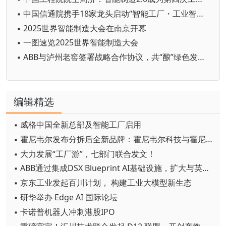
▪ 中国信通院携手18家龙头启动“智能工厂・工业智能场景创新计划”
▪ 2025世界智能制造大会在南京开幕
▪ 一图速览2025世界智能制造大会
▪ ABB与泸州老窖签署战略合作协议，共“酿”绿色发展新未来
编辑精选
▪ 威格中国全新总部及智能工厂启用
▪ 霍尼韦尔发布分拆后全新品牌：霍尼韦尔科技与霍尼韦尔航空航天
▪ 大力发展“工厂游”，七部门联合发文！
▪ ABB通过集成DSX Blueprint AI基础设施，扩大与英伟达的合作
▪ 京东工业发起百川计划， 构建工业大模型新生态
▪ 研华举办 Edge AI 国际论坛
▪ 卡诺普机器人冲刺港股IPO