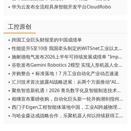
▪ 华为云发布全流程具身智能开发平台CloudRobo
工控原创
▪ 跨国工业巨头财报里的中国成绩单
▪ 性能提升5至10倍 我国牵头制定的WiTSnet工业以太网国际标准正式发布
▪ 施耐德电气发布2026上半年可持续发展成绩单 "Impact 2030"路线图开局稳健
▪ 谷歌发布Gemini Robotics 2模型 实现人形机器人全身智能控制突破
▪ 并购整合 + 标准落地！7 月工业自动化产业动态速递
▪ 汇川技术首次披露AI战略进展：从两个方面推动“AI业务化”落地
▪ 聚焦智造新机遇！2026 青岛数字化及智能制造技术论坛圆满落幕
▪ 相继宣布重磅收购，自动化巨头新一轮并购潮剑指何方？
▪ 西门子Eigen工程智能体落地中国，工业AI跨越物理世界“确定性”拐点
▪ 与哈金森达成战略合作，乐聚机器人何以持续获得工业巨头青睐？