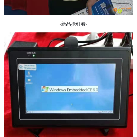
-新品抢鲜看-