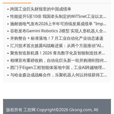
▪ 跨国工业巨头财报里的中国成绩单
▪ 性能提升5至10倍 我国牵头制定的WiTSnet工业以太网国际标准正式发布
▪ 施耐德电气发布2026上半年可持续发展成绩单 "Impact 2030"路线图开局稳健
▪ 谷歌发布Gemini Robotics 2模型 实现人形机器人全身智能控制突破
▪ 并购整合 + 标准落地！7 月工业自动化产业动态速递
▪ 汇川技术首次披露AI战略进展：从两个方面推动“AI业务化”落地
▪ 聚焦智造新机遇！2026 青岛数字化及智能制造技术论坛圆满落幕
▪ 相继宣布重磅收购，自动化巨头新一轮并购潮剑指何方？
▪ 西门子Eigen工程智能体落地中国，工业AI跨越物理世界“确定性”拐点
▪ 与哈金森达成战略合作，乐聚机器人何以持续获得工业巨头青睐？
版权所有 工控网 Copyright©2026 Gkong.com, All