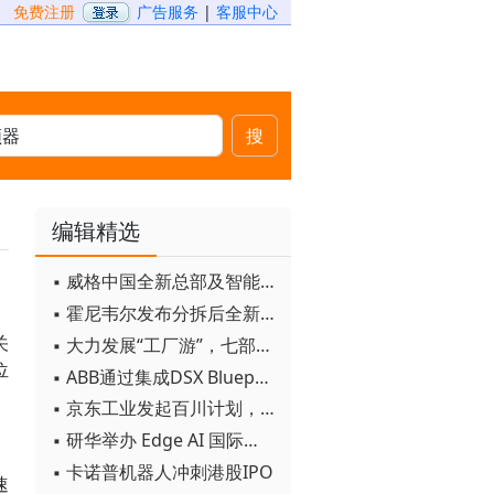
免费注册
广告服务
|
客服中心
搜
编辑精选
▪ 威格中国全新总部及智能工厂启用
▪ 霍尼韦尔发布分拆后全新品牌：霍尼韦尔科技与霍尼韦尔航空航天
关
▪ 大力发展“工厂游”，七部门联合发文！
位
▪ ABB通过集成DSX Blueprint AI基础设施，扩大与英伟达的合作
▪ 京东工业发起百川计划， 构建工业大模型新生态
▪ 研华举办 Edge AI 国际论坛
▪ 卡诺普机器人冲刺港股IPO
速