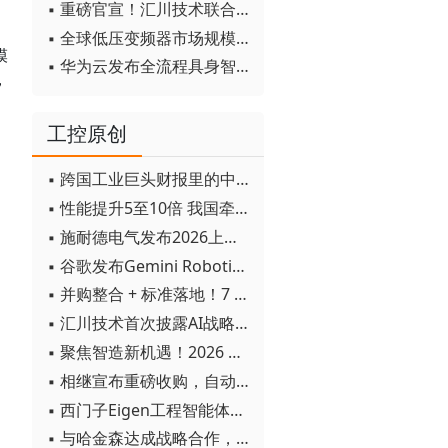
▪ 重磅官宣！汇川技术联合发起 D12 联盟，开创产教融合新范式
▪ 全球低压变频器市场规模2030年将超170亿美元
模
▪ 华为云发布全流程具身智能开发平台CloudRobo
，
工控原创
▪ 跨国工业巨头财报里的中国成绩单
▪ 性能提升5至10倍 我国牵头制定的WiTSnet工业以太网国际标准正式发布
▪ 施耐德电气发布2026上半年可持续发展成绩单 "Impact 2030"路线图开局稳健
▪ 谷歌发布Gemini Robotics 2模型 实现人形机器人全身智能控制突破
▪ 并购整合 + 标准落地！7 月工业自动化产业动态速递
▪ 汇川技术首次披露AI战略进展：从两个方面推动“AI业务化”落地
▪ 聚焦智造新机遇！2026 青岛数字化及智能制造技术论坛圆满落幕
▪ 相继宣布重磅收购，自动化巨头新一轮并购潮剑指何方？
▪ 西门子Eigen工程智能体落地中国，工业AI跨越物理世界“确定性”拐点
▪ 与哈金森达成战略合作，乐聚机器人何以持续获得工业巨头青睐？