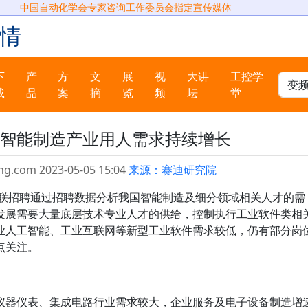
中国自动化学会专家咨询工作委员会指定宣传媒体
情
下
产
方
文
展
视
大讲
工控学
载
品
案
摘
览
频
坛
堂
智能制造产业用人需求持续增长
ng.com 2023-05-05 15:04
来源：赛迪研究院
智联招聘通过招聘数据分析我国智能制造及细分领域相关人才的需
发展需要大量底层技术专业人才的供给，控制执行工业软件类相
业人工智能、工业互联网等新型工业软件需求较低，仍有部分岗
点关注。
仪器仪表、集成电路行业需求较大，企业服务及电子设备制造增