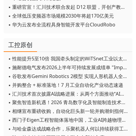
▪ 重磅官宣！汇川技术联合发起 D12 联盟，开创产教融合新范式
▪ 全球低压变频器市场规模2030年将超170亿美元
▪ 华为云发布全流程具身智能开发平台CloudRobo
工控原创
▪ 性能提升5至10倍 我国牵头制定的WiTSnet工业以太网国际标准正式发布
▪ 施耐德电气发布2026上半年可持续发展成绩单 "Impact 2030"路线图开局稳健
▪ 谷歌发布Gemini Robotics 2模型 实现人形机器人全身智能控制突破
▪ 并购整合 + 标准落地！7 月工业自动化产业动态速递
▪ 汇川技术首次披露AI战略进展：从两个方面推动“AI业务化”落地
▪ 聚焦智造新机遇！2026 青岛数字化及智能制造技术论坛圆满落幕
▪ 相继宣布重磅收购，自动化巨头新一轮并购潮剑指何方？
▪ 西门子Eigen工程智能体落地中国，工业AI跨越物理世界“确定性”拐点
▪ 与哈金森达成战略合作，乐聚机器人何以持续获得工业巨头青睐？