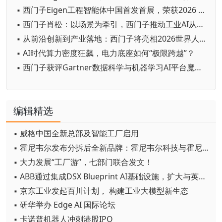
▪ 西门子Eigen工程智能体中国首发首展，荣获2026 WAIC SAIL之星奖
▪ 西门子肖松：以场景为牵引，西门子推动工业AI从单点实效迈向生产力跃迁
▪ 从前沿创新到产业落地：西门子将亮相2026世界人工智能大会
▪ AI时代算力密度狂飙，电力底座如何“极限跨越”？
▪ 西门子获评Gartner数据科学与机器学习AI平台魔力象限“远见者”
编辑精选
▪ 威格中国全新总部及智能工厂启用
▪ 霍尼韦尔发布分拆后全新品牌：霍尼韦尔科技与霍尼韦尔航空航天
▪ 大力发展“工厂游”，七部门联合发文！
▪ ABB通过集成DSX Blueprint AI基础设施，扩大与英伟达的合作
▪ 京东工业发起百川计划， 构建工业大模型新生态
▪ 研华举办 Edge AI 国际论坛
▪ 卡诺普机器人冲刺港股IPO