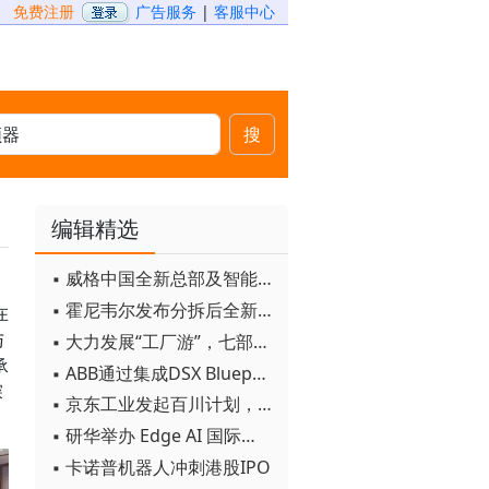
免费注册
广告服务
|
客服中心
搜
编辑精选
▪ 威格中国全新总部及智能工厂启用
▪ 霍尼韦尔发布分拆后全新品牌：霍尼韦尔科技与霍尼韦尔航空航天
在
与
▪ 大力发展“工厂游”，七部门联合发文！
承
▪ ABB通过集成DSX Blueprint AI基础设施，扩大与英伟达的合作
探
▪ 京东工业发起百川计划， 构建工业大模型新生态
▪ 研华举办 Edge AI 国际论坛
▪ 卡诺普机器人冲刺港股IPO