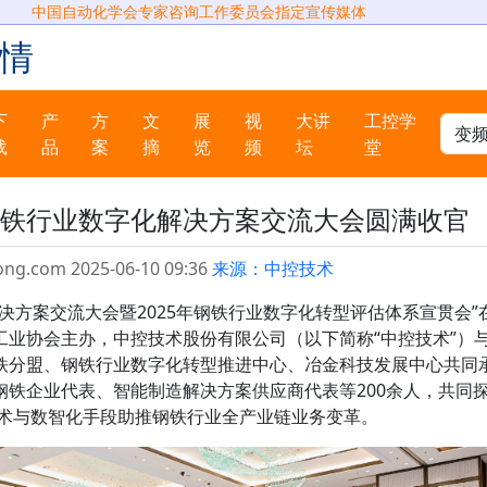
中国自动化学会专家咨询工作委员会指定宣传媒体
情
下
产
方
文
展
视
大讲
工控学
载
品
案
摘
览
频
坛
堂
铁行业数字化解决方案交流大会圆满收官
ong.com 2025-06-10 09:36
来源：中控技术
解决方案交流大会暨2025年钢铁行业数字化转型评估体系宣贯会”
工业协会主办，中控技术股份有限公司（以下简称“中控技术”）
铁分盟、钢铁行业数字化转型推进中心、冶金科技发展中心共同
钢铁企业代表、智能制造解决方案供应商代表等200余人，共同
新技术与数智化手段助推钢铁行业全产业链业务变革。