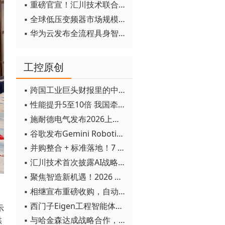
▪ 重磅官宣！汇川技术联合发起 D12 联盟，开创产教融合新范式
▪ 全球低压变频器市场规模2030年将超170亿美元
▪ 华为云发布全流程具身智能开发平台CloudRobo
工控原创
▪ 跨国工业巨头财报里的中国成绩单
▪ 性能提升5至10倍 我国牵头制定的WiTSnet工业以太网国际标准正式发布
▪ 施耐德电气发布2026上半年可持续发展成绩单 "Impact 2030"路线图开局稳健
▪ 谷歌发布Gemini Robotics 2模型 实现人形机器人全身智能控制突破
▪ 并购整合 + 标准落地！7 月工业自动化产业动态速递
▪ 汇川技术首次披露AI战略进展：从两个方面推动“AI业务化”落地
▪ 聚焦智造新机遇！2026 青岛数字化及智能制造技术论坛圆满落幕
▪ 相继宣布重磅收购，自动化巨头新一轮并购潮剑指何方？
▪ 西门子Eigen工程智能体落地中国，工业AI跨越物理世界“确定性”拐点
示
供
▪ 与哈金森达成战略合作，乐聚机器人何以持续获得工业巨头青睐？