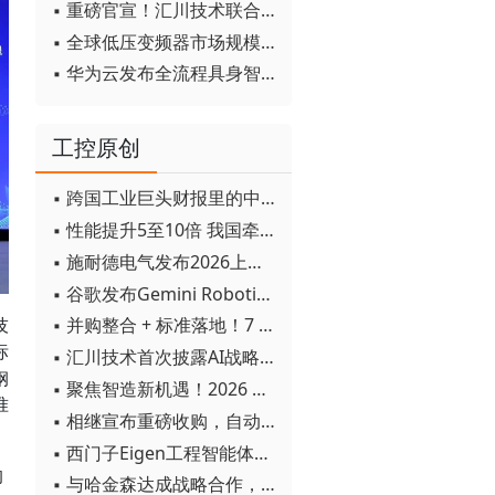
▪ 重磅官宣！汇川技术联合发起 D12 联盟，开创产教融合新范式
▪ 全球低压变频器市场规模2030年将超170亿美元
▪ 华为云发布全流程具身智能开发平台CloudRobo
工控原创
▪ 跨国工业巨头财报里的中国成绩单
▪ 性能提升5至10倍 我国牵头制定的WiTSnet工业以太网国际标准正式发布
▪ 施耐德电气发布2026上半年可持续发展成绩单 "Impact 2030"路线图开局稳健
▪ 谷歌发布Gemini Robotics 2模型 实现人形机器人全身智能控制突破
技
▪ 并购整合 + 标准落地！7 月工业自动化产业动态速递
标
▪ 汇川技术首次披露AI战略进展：从两个方面推动“AI业务化”落地
钢
▪ 聚焦智造新机遇！2026 青岛数字化及智能制造技术论坛圆满落幕
准
▪ 相继宣布重磅收购，自动化巨头新一轮并购潮剑指何方？
▪ 西门子Eigen工程智能体落地中国，工业AI跨越物理世界“确定性”拐点
的
▪ 与哈金森达成战略合作，乐聚机器人何以持续获得工业巨头青睐？