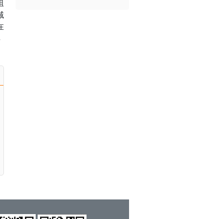
组
域
在
详