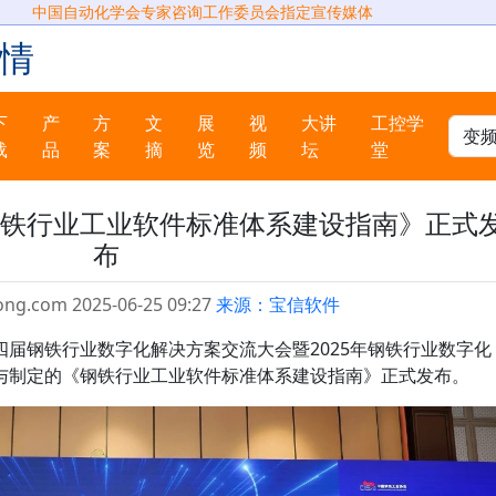
中国自动化学会专家咨询工作委员会指定宣传媒体
情
下
产
方
文
展
视
大讲
工控学
载
品
案
摘
览
频
坛
堂
铁行业工业软件标准体系建设指南》正式
布
ong.com 2025-06-25 09:27
来源：宝信软件
届钢铁行业数字化解决方案交流大会暨2025年钢铁行业数字化
与制定的《钢铁行业工业软件标准体系建设指南》正式发布。