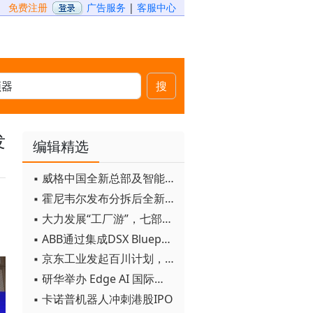
免费注册
广告服务
|
客服中心
搜
发
编辑精选
▪ 威格中国全新总部及智能工厂启用
▪ 霍尼韦尔发布分拆后全新品牌：霍尼韦尔科技与霍尼韦尔航空航天
▪ 大力发展“工厂游”，七部门联合发文！
▪ ABB通过集成DSX Blueprint AI基础设施，扩大与英伟达的合作
▪ 京东工业发起百川计划， 构建工业大模型新生态
▪ 研华举办 Edge AI 国际论坛
▪ 卡诺普机器人冲刺港股IPO