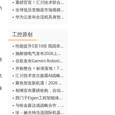
▪ 重磅官宣！汇川技术联合发起 D12 联盟，开创产教融合新范式
的
▪ 全球低压变频器市场规模2030年将超170亿美元
年
▪ 华为云发布全流程具身智能开发平台CloudRobo
，
工控原创
▪ 性能提升5至10倍 我国牵头制定的WiTSnet工业以太网国际标准正式发布
▪ 施耐德电气发布2026上半年可持续发展成绩单 "Impact 2030"路线图开局稳健
能
▪ 谷歌发布Gemini Robotics 2模型 实现人形机器人全身智能控制突破
▪ 并购整合 + 标准落地！7 月工业自动化产业动态速递
▪ 汇川技术首次披露AI战略进展：从两个方面推动“AI业务化”落地
代
▪ 聚焦智造新机遇！2026 青岛数字化及智能制造技术论坛圆满落幕
碳
▪ 相继宣布重磅收购，自动化巨头新一轮并购潮剑指何方？
▪ 西门子Eigen工程智能体落地中国，工业AI跨越物理世界“确定性”拐点
▪ 与哈金森达成战略合作，乐聚机器人何以持续获得工业巨头青睐？
▪ 珍・赫夫纳当选国际机器人联合会新任主席