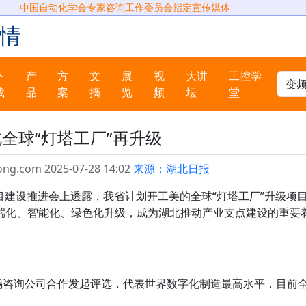
中国自动化学会专家咨询工作委员会指定宣传媒体
情
下
产
方
文
展
视
大讲
工控学
载
品
案
摘
览
频
坛
堂
全球“灯塔工厂”再升级
ong.com 2025-07-28 14:02
来源：湖北日报
项目建设推进会上透露，我省计划开工美的全球“灯塔工厂”升级项
端化、智能化、绿色化升级，成为湖北推动产业支点建设的重要
肯锡咨询公司合作发起评选，代表世界数字化制造最高水平，目前