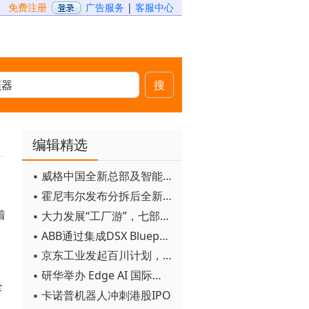
免费注册
广告服务
|
客服中心
搜
编辑精选
▪ 威格中国全新总部及智能工厂启用
▪ 霍尼韦尔发布分拆后全新品牌：霍尼韦尔科技与霍尼韦尔航空航天
目
着
▪ 大力发展“工厂游”，七部门联合发文！
▪ ABB通过集成DSX Blueprint AI基础设施，扩大与英伟达的合作
▪ 京东工业发起百川计划， 构建工业大模型新生态
▪ 研华举办 Edge AI 国际论坛
全
▪ 卡诺普机器人冲刺港股IPO