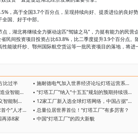
.5%，高于全国3.7个百分点，呈现持续向好、提质进位的良好
于全国、好于中部。
节点，湖北将继续全力驱动这匹“驾辕之马”，力挺有能力的民营
省民间投资项目投资占比63.8%，比二季度提升3.9个百分点。
高性能玻纤纱、鄂州国际航空货运等一批民资项目的落地，将进
占比过半
▪ 施耐德电气加入世界经济论坛灯塔运营系统顾问委员会，共推开源制造蓝图
▪ 23家新工厂跻身全球灯塔网络 制造业智能化转型加速
▪ “灯塔工厂”纳入“十五五”规划的预期持续强化，智能制造赛道受市场关注
▪ “灯塔工厂”数量国内第一 上海定义智能制造新高度
▪ 12家工厂新入选全球灯塔网络，中国占据“半壁江山”
▪ 海尔再添2座灯塔工厂，入选全球首个“人才灯塔”
▪ 总量位居世界首位！“灯塔工厂”有多厉害？
国再添8家
▪ 中国“灯塔工厂”的四大新貌