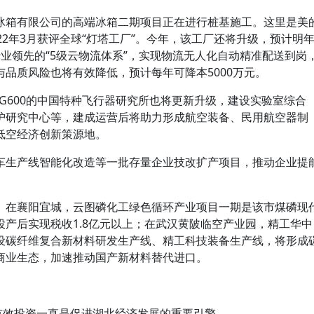
冰箱有限公司的高端冰箱二期项目正在进行桩基施工。这里是美
22年3月获评全球“灯塔工厂”。今年，该工厂还将升级，预计明
业领先的“5级云物流体系”，实现物流无人化自动精准配送到岗
品质风险也将有效降低，预计每年可降本5000万元。
AG600的中国特种飞行器研究所也将更新升级，建设实验室综合
护研究中心等，建成运营后将助力形成航空装备、民用航空器制
低空经济创新策源地。
车生产线智能化改造等一批存量企业技改扩产项目，推动企业提
。在襄阳宜城，云图磷化工绿色循环产业项目一期是该市煤磷现
产后实现税收1.8亿元以上；在武汉黄陂临空产业园，精工华中
设碳纤维复合新材料研发生产线、精工科技装备生产线，将形成
商业生态，加速推动国产新材料替代进口。
有效投资一直是促进湖北经济发展的重要引擎。