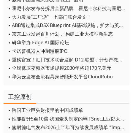
▪ 霍尼韦尔发布分拆后全新品牌：霍尼韦尔科技与霍尼韦尔航空航天
▪ 大力发展“工厂游”，七部门联合发文！
▪ ABB通过集成DSX Blueprint AI基础设施，扩大与英伟达的合作
▪ 京东工业发起百川计划， 构建工业大模型新生态
▪ 研华举办 Edge AI 国际论坛
▪ 卡诺普机器人冲刺港股IPO
▪ 重磅官宣！汇川技术联合发起 D12 联盟，开创产教融合新范式
▪ 全球低压变频器市场规模2030年将超170亿美元
▪ 华为云发布全流程具身智能开发平台CloudRobo
工控原创
▪ 跨国工业巨头财报里的中国成绩单
▪ 性能提升5至10倍 我国牵头制定的WiTSnet工业以太网国际标准正式发布
▪ 施耐德电气发布2026上半年可持续发展成绩单 "Impact 2030"路线图开局稳健