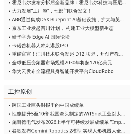
▪ 霍尼韦尔发布分拆后全新品牌：霍尼韦尔科技与霍尼韦尔航空航天
▪ 大力发展“工厂游”，七部门联合发文！
▪ ABB通过集成DSX Blueprint AI基础设施，扩大与英伟达的合作
▪ 京东工业发起百川计划， 构建工业大模型新生态
▪ 研华举办 Edge AI 国际论坛
▪ 卡诺普机器人冲刺港股IPO
▪ 重磅官宣！汇川技术联合发起 D12 联盟，开创产教融合新范式
▪ 全球低压变频器市场规模2030年将超170亿美元
▪ 华为云发布全流程具身智能开发平台CloudRobo
工控原创
▪ 跨国工业巨头财报里的中国成绩单
▪ 性能提升5至10倍 我国牵头制定的WiTSnet工业以太网国际标准正式发布
▪ 施耐德电气发布2026上半年可持续发展成绩单 "Impact 2030"路线图开局稳健
▪ 谷歌发布Gemini Robotics 2模型 实现人形机器人全身智能控制突破