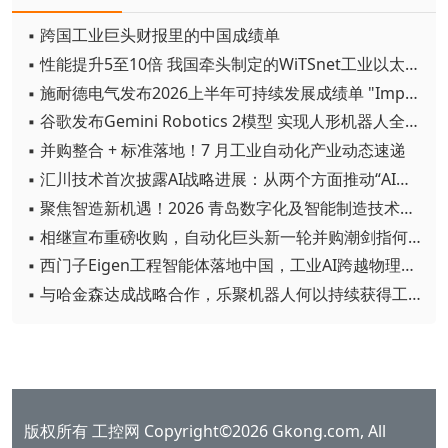
▪ 跨国工业巨头财报里的中国成绩单
▪ 性能提升5至10倍 我国牵头制定的WiTSnet工业以太网国际标准正式发布
▪ 施耐德电气发布2026上半年可持续发展成绩单 "Impact 2030"路线图开局稳健
▪ 谷歌发布Gemini Robotics 2模型 实现人形机器人全身智能控制突破
▪ 并购整合 + 标准落地！7 月工业自动化产业动态速递
▪ 汇川技术首次披露AI战略进展：从两个方面推动“AI业务化”落地
▪ 聚焦智造新机遇！2026 青岛数字化及智能制造技术论坛圆满落幕
▪ 相继宣布重磅收购，自动化巨头新一轮并购潮剑指何方？
▪ 西门子Eigen工程智能体落地中国，工业AI跨越物理世界“确定性”拐点
▪ 与哈金森达成战略合作，乐聚机器人何以持续获得工业巨头青睐？
版权所有 工控网 Copyright©2026 Gkong.com, All