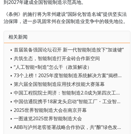
到2027年建成全国智能制造示范高地。
《条例》的施行将为常州建设“国际化智造名城”提供坚实法
治保障，进一步巩固常州在全国制造业竞争中的领先地位。
相关新闻
▪ 首届装备强国论坛召开 新一代智能制造按下“加速键”
▪ 共筑生态，智能制造打开金砖合作新空间
▪ “人工智能+制造”怎么干（政策解读）
▪ 73个上榜！2025年度智能制造系统解决方案“揭榜挂帅”项目名单公布
▪ 第六届全国智能制造应用技术技能大赛落幕
▪ 中国工程院院士周济：智能制造2.0成为第四次工业革命核心技术
▪ 中国信通院携手18家龙头启动“智能工厂・工业智能场景创新计划”
▪ 2025世界智能制造大会在南京开幕
▪ 一图速览2025世界智能制造大会
▪ ABB与泸州老窖签署战略合作协议，共“酿”绿色发展新未来