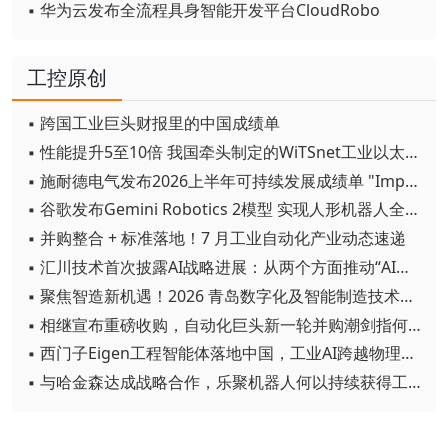
▪ 华为云发布全流程具身智能开发平台CloudRobo
工控原创
▪ 跨国工业巨头财报里的中国成绩单
▪ 性能提升5至10倍 我国牵头制定的WiTSnet工业以太网国际标准正式发布
▪ 施耐德电气发布2026上半年可持续发展成绩单 "Impact 2030"路线图开局稳健
▪ 谷歌发布Gemini Robotics 2模型 实现人形机器人全身智能控制突破
▪ 并购整合 + 标准落地！7 月工业自动化产业动态速递
▪ 汇川技术首次披露AI战略进展：从两个方面推动“AI业务化”落地
▪ 聚焦智造新机遇！2026 青岛数字化及智能制造技术论坛圆满落幕
▪ 相继宣布重磅收购，自动化巨头新一轮并购潮剑指何方？
▪ 西门子Eigen工程智能体落地中国，工业AI跨越物理世界“确定性”拐点
▪ 与哈金森达成战略合作，乐聚机器人何以持续获得工业巨头青睐？