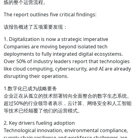
炼的整个运营流程。
The report outlines five critical findings:
该报告概述了五项重要发现：
1. Digitalization is now a strategic imperative
Companies are moving beyond isolated tech
deployments to fully integrated digital ecosystems.
Over 50% of industry leaders report that technologies
like cloud computing, cybersecurity, and AI are already
disrupting their operations.
1.数字化已成为战略要务
企业正在从孤立的技术部署转向全面整合的数字生态系统。
超过50%的行业领导者表示，云计算、网络安全和人工智能
等技术已经颠覆了他们的运营模式。
2. Key drivers fueling adoption
Technological innovation, environmental compliance,
supply chain resilience and workforce challenges are