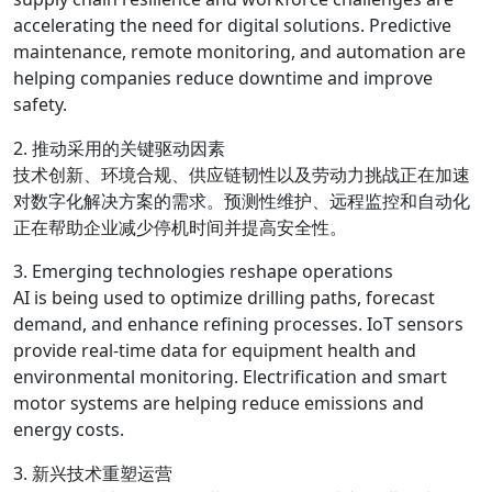
accelerating the need for digital solutions. Predictive
maintenance, remote monitoring, and automation are
helping companies reduce downtime and improve
safety.
2. 推动采用的关键驱动因素
技术创新、环境合规、供应链韧性以及劳动力挑战正在加速
对数字化解决方案的需求。预测性维护、远程监控和自动化
正在帮助企业减少停机时间并提高安全性。
3. Emerging technologies reshape operations
AI is being used to optimize drilling paths, forecast
demand, and enhance refining processes. IoT sensors
provide real-time data for equipment health and
environmental monitoring. Electrification and smart
motor systems are helping reduce emissions and
energy costs.
3. 新兴技术重塑运营