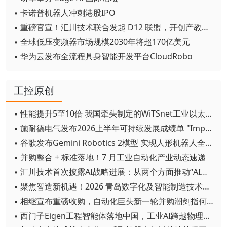
▪ 卡诺普机器人冲刺港股IPO
▪ 重磅官宣！汇川技术联合发起 D12 联盟，开创产教融合新范式
▪ 全球低压变频器市场规模2030年将超170亿美元
▪ 华为云发布全流程具身智能开发平台CloudRobo
工控原创
▪ 性能提升5至10倍 我国牵头制定的WiTSnet工业以太网国际标准正式发布
▪ 施耐德电气发布2026上半年可持续发展成绩单 "Impact 2030"路线图开局稳健
▪ 谷歌发布Gemini Robotics 2模型 实现人形机器人全身智能控制突破
▪ 并购整合 + 标准落地！7 月工业自动化产业动态速递
▪ 汇川技术首次披露AI战略进展：从两个方面推动“AI业务化”落地
▪ 聚焦智造新机遇！2026 青岛数字化及智能制造技术论坛圆满落幕
▪ 相继宣布重磅收购，自动化巨头新一轮并购潮剑指何方？
▪ 西门子Eigen工程智能体落地中国，工业AI跨越物理世界“确定性”拐点