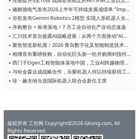
▪ 性能提升5至10倍 我国牵头制定的WiTSnet工业以太网国际标准正式发布
▪ 施耐德电气发布2026上半年可持续发展成绩单 "Impact 2030"路线图开局稳健
▪ 谷歌发布Gemini Robotics 2模型 实现人形机器人全身智能控制突破
▪ 并购整合 + 标准落地！7 月工业自动化产业动态速递
▪ 汇川技术首次披露AI战略进展：从两个方面推动“AI业务化”落地
▪ 聚焦智造新机遇！2026 青岛数字化及智能制造技术论坛圆满落幕
▪ 相继宣布重磅收购，自动化巨头新一轮并购潮剑指何方？
▪ 西门子Eigen工程智能体落地中国，工业AI跨越物理世界“确定性”拐点
▪ 与哈金森达成战略合作，乐聚机器人何以持续获得工业巨头青睐？
▪ 珍・赫夫纳当选国际机器人联合会新任主席
版权所有 工控网 Copyright©2026 Gkong.com, All
Rights Reserved