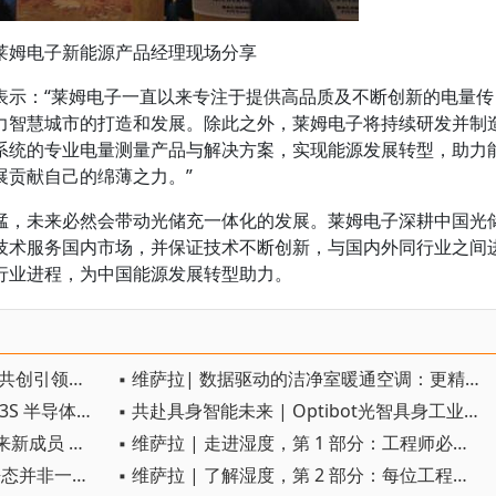
莱姆电子新能源产品经理现场分享
表示：“莱姆电子一直以来专注于提供高品质及不断创新的电量传
力智慧城市的打造和发展。除此之外，莱姆电子将持续研发并制
系统的专业电量测量产品与解决方案，实现能源发展转型，助力
展贡献自己的绵薄之力。”
猛，未来必然会带动光储充一体化的发展。莱姆电子深耕中国光
技术服务国内市场，并保证技术不断创新，与国内外同行业之间
行业进程，为中国能源发展转型助力。
▪ 维萨拉 精准测量赋能智造，绿色共创引领升级
▪ 维萨拉| 数据驱动的洁净室暖通空调：更精准的测量助力提高效率和合规性
▪ 维萨拉推出新一代 Polaris™ PR53S 半导体在线折光仪
▪ 共赴具身智能未来 | Optibot光智具身工业解决方案全新发布
▪ 维萨拉油中水分测量产品家族迎来新成员 —— MMT143
▪ 维萨拉 | 走进湿度，第 1 部分：工程师必须掌握的基础概念
▪ 维萨拉 | 在 GxP 环境中，保持静态并非一定保持受控
▪ 维萨拉 | 了解湿度，第 2 部分：每位工程师都应掌握的实用测量方法