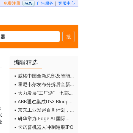
免费注册
广告服务
|
客服中心
搜
编辑精选
▪ 威格中国全新总部及智能工厂启用
▪ 霍尼韦尔发布分拆后全新品牌：霍尼韦尔科技与霍尼韦尔航空航天
▪ 大力发展“工厂游”，七部门联合发文！
▪ ABB通过集成DSX Blueprint AI基础设施，扩大与英伟达的合作
是
▪ 京东工业发起百川计划， 构建工业大模型新生态
发
▪ 研华举办 Edge AI 国际论坛
业
▪ 卡诺普机器人冲刺港股IPO