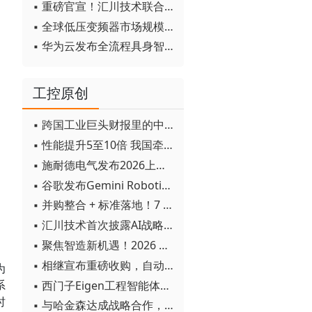
▪ 重磅官宣！汇川技术联合发起 D12 联盟，开创产教融合新范式
▪ 全球低压变频器市场规模2030年将超170亿美元
▪ 华为云发布全流程具身智能开发平台CloudRobo
工控原创
▪ 跨国工业巨头财报里的中国成绩单
▪ 性能提升5至10倍 我国牵头制定的WiTSnet工业以太网国际标准正式发布
▪ 施耐德电气发布2026上半年可持续发展成绩单 "Impact 2030"路线图开局稳健
▪ 谷歌发布Gemini Robotics 2模型 实现人形机器人全身智能控制突破
▪ 并购整合 + 标准落地！7 月工业自动化产业动态速递
▪ 汇川技术首次披露AI战略进展：从两个方面推动“AI业务化”落地
▪ 聚焦智造新机遇！2026 青岛数字化及智能制造技术论坛圆满落幕
▪ 相继宣布重磅收购，自动化巨头新一轮并购潮剑指何方？
为
系
▪ 西门子Eigen工程智能体落地中国，工业AI跨越物理世界“确定性”拐点
时
▪ 与哈金森达成战略合作，乐聚机器人何以持续获得工业巨头青睐？