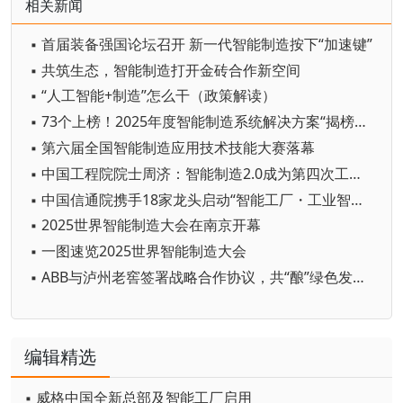
相关新闻
▪ 首届装备强国论坛召开 新一代智能制造按下“加速键”
▪ 共筑生态，智能制造打开金砖合作新空间
▪ “人工智能+制造”怎么干（政策解读）
▪ 73个上榜！2025年度智能制造系统解决方案“揭榜挂帅”项目名单公布
▪ 第六届全国智能制造应用技术技能大赛落幕
▪ 中国工程院院士周济：智能制造2.0成为第四次工业革命核心技术
▪ 中国信通院携手18家龙头启动“智能工厂・工业智能场景创新计划”
▪ 2025世界智能制造大会在南京开幕
▪ 一图速览2025世界智能制造大会
▪ ABB与泸州老窖签署战略合作协议，共“酿”绿色发展新未来
编辑精选
▪ 威格中国全新总部及智能工厂启用