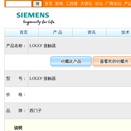
首页
新闻
工控搜
大讲坛
论坛
厂商论坛
产
首页
产 品
资讯
技术
产品名称：
LOGO! 接触器
型 号：
LOGO! 接触器
价 格：
品 牌：
西门子
说明