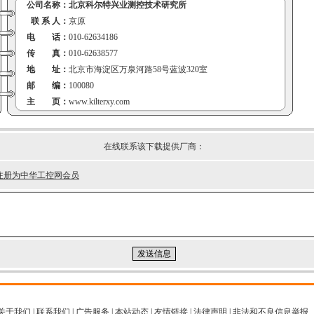
公司名称：
北京科尔特兴业测控技术研究所
联 系 人：
京原
电 话：
010-62634186
传 真：
010-62638577
地 址：
北京市海淀区万泉河路58号蓝波320室
邮 编：
100080
主 页：
www.kilterxy.com
在线联系该下载提供厂商：
注册为中华工控网会员
关于我们
|
联系我们
|
广告服务
|
本站动态
|
友情链接
|
法律声明
|
非法和不良信息举报