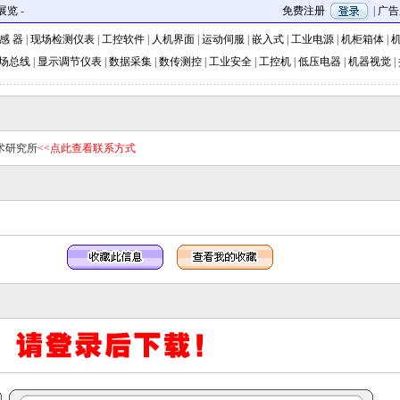
展览
-
免费注册
|
广告
 感 器
|
现场检测仪表
|
工控软件
|
人机界面
|
运动伺服
|
嵌入式
|
工业电源
|
机柜箱体
|
机
场总线
|
显示调节仪表
|
数据采集
|
数传测控
|
工业安全
|
工控机
|
低压电器
|
机器视觉
|
术研究所
<<点此查看联系方式