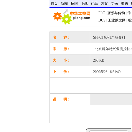
首页
-
新闻
-
招聘
-
下载
-
产品
-
方案
-
文摘
-
求购
-
PLC
|
变频与传动
|
传
DCS
|
工业以太网
|
现
名 称：
SFPCI-6071产品资料
来 源：
北京科尔特兴业测控技
大 小：
268 KB
上 传：
2009/5/26 16:31:40
说 明：